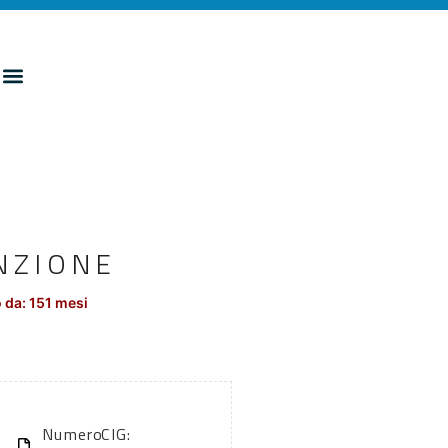
NZIONE
 da: 151 mesi
Numero
CIG: