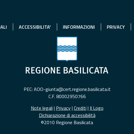
ALI
ACCESSIBILITA'
INFORMAZIONI
PRIVACY
PEC: AOO-giunta@cert.regione.basilicata.it
C.F. 80002950766
Note legali
|
Privacy
|
Crediti
|
Il Logo
Dichiarazione di accessibilità
©2010 Regione Basilicata