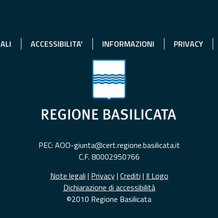
ALI
ACCESSIBILITA'
INFORMAZIONI
PRIVACY
PEC: AOO-giunta@cert.regione.basilicata.it
C.F. 80002950766
Note legali
|
Privacy
|
Crediti
|
Il Logo
Dichiarazione di accessibilità
©2010 Regione Basilicata