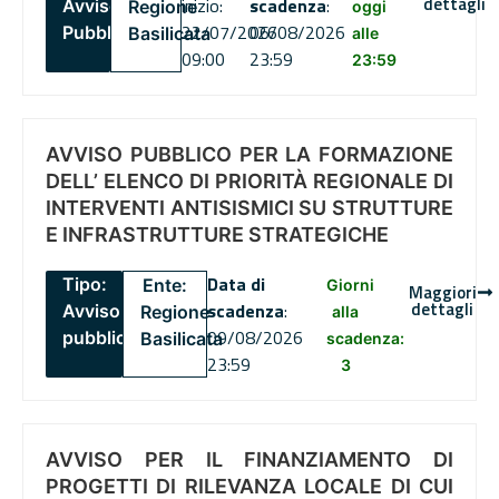
dettagli
inizio:
scadenza
:
Avviso
Regione
oggi
22/07/2026
06/08/2026
Pubblico
Basilicata
alle
09:00
23:59
23:59
AVVISO PUBBLICO PER LA FORMAZIONE
DELL’ ELENCO DI PRIORITÀ REGIONALE DI
INTERVENTI ANTISISMICI SU STRUTTURE
E INFRASTRUTTURE STRATEGICHE
Data di
Tipo:
Ente:
Giorni
Maggiori
dettagli
scadenza
:
Avviso
Regione
alla
09/08/2026
pubblico
Basilicata
scadenza:
23:59
3
AVVISO PER IL FINANZIAMENTO DI
PROGETTI DI RILEVANZA LOCALE DI CUI