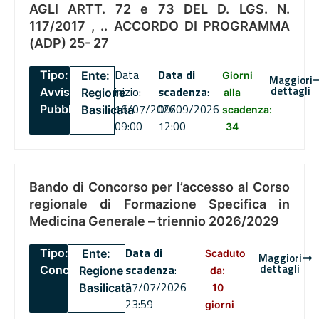
AGLI ARTT. 72 e 73 DEL D. LGS. N.
117/2017 , .. ACCORDO DI PROGRAMMA
(ADP) 25- 27
Data
Data di
Tipo:
Ente:
Giorni
Maggiori
dettagli
inizio:
scadenza
:
Avviso
Regione
alla
16/07/2026
09/09/2026
Pubblico
Basilicata
scadenza:
09:00
12:00
34
Bando di Concorso per l’accesso al Corso
regionale di Formazione Specifica in
Medicina Generale – triennio 2026/2029
Data di
Tipo:
Ente:
Scaduto
Maggiori
dettagli
scadenza
:
Concorsi
Regione
da:
27/07/2026
Basilicata
10
23:59
giorni