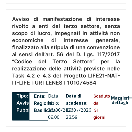
Avviso di manifestazione di interesse
rivolto a enti del terzo settore, senza
scopo di lucro, impegnati in attività non
economiche di interesse generale,
finalizzato alla stipula di una convenzione
ai sensi dell’art. 56 del D. Lgs. 117/2017
“Codice del Terzo Settore” per la
realizzazione delle attività previste nelle
Task 4.2 e 4.3 del Progetto LIFE21-NAT-
IT-LIFE TURTLENEST 101074584
Data
Data di
Tipo:
Ente:
Scaduto
Maggiori
dettagli
inizio:
scadenza
:
Avviso
Regione
da:
26/06/2026
06/07/2026
Pubblico
Basilicata
31
08:00
23:59
giorni