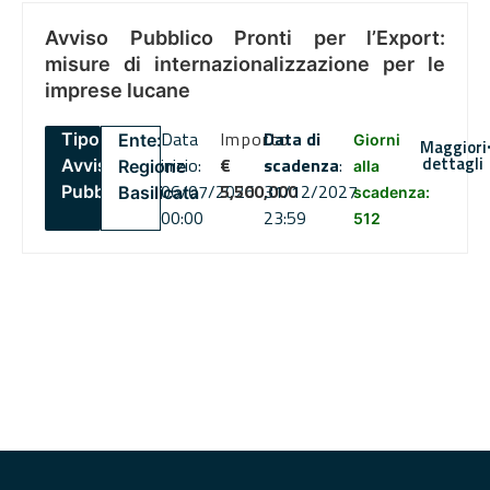
Avviso Pubblico Pronti per l’Export:
misure di internazionalizzazione per le
imprese lucane
Data
Importo
Data di
Tipo:
Ente:
Giorni
Maggiori
dettagli
inizio:
€
scadenza
:
Avviso
Regione
alla
06/07/2026
5,500,000
31/12/2027
Pubblico
Basilicata
scadenza:
00:00
23:59
512