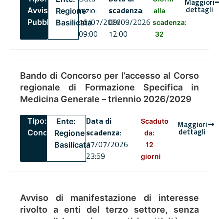
Maggiori
dettagli
inizio:
scadenza
:
Avviso
Regione
alla
16/07/2026
09/09/2026
Pubblico
Basilicata
scadenza:
09:00
12:00
32
Bando di Concorso per l’accesso al Corso
regionale di Formazione Specifica in
Medicina Generale – triennio 2026/2029
Data di
Tipo:
Ente:
Scaduto
Maggiori
dettagli
scadenza
:
Concorsi
Regione
da:
27/07/2026
Basilicata
12
23:59
giorni
Avviso di manifestazione di interesse
rivolto a enti del terzo settore, senza