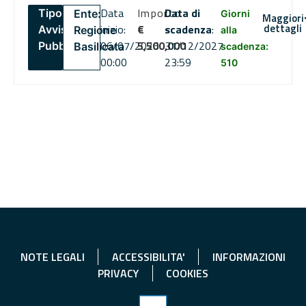
Data
Importo
Data di
Tipo:
Ente:
Giorni
Maggiori
dettagli
inizio:
€
scadenza
:
Avviso
Regione
alla
06/07/2026
5,500,000
31/12/2027
Pubblico
Basilicata
scadenza:
00:00
23:59
510
NOTE LEGALI
ACCESSIBILITA'
INFORMAZIONI
PRIVACY
COOKIES