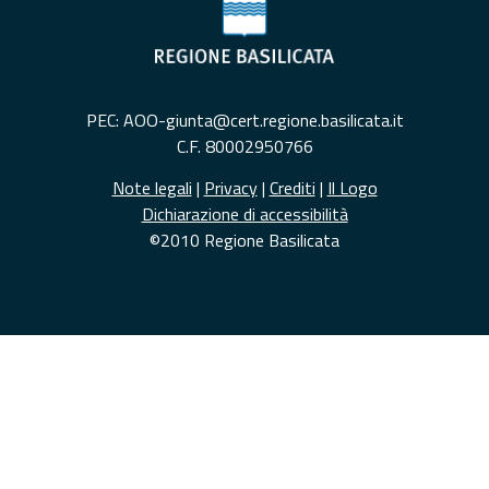
PEC: AOO-giunta@cert.regione.basilicata.it
C.F. 80002950766
Note legali
|
Privacy
|
Crediti
|
Il Logo
Dichiarazione di accessibilità
©2010 Regione Basilicata