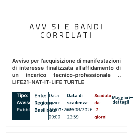
AVVISI E BANDI
CORRELATI
Avviso per l’acquisizione di manifestazioni
di interesse finalizzata all’affidamento di
un incarico tecnico-professionale ..
LIFE21-NAT-IT-LIFE TURTLE
Data
Data di
Tipo:
Ente:
Scaduto
Maggiori
dettagli
inizio:
scadenza
:
Avviso
Regione
da:
22/07/2026
06/08/2026
Pubblico
Basilicata
2
09:00
23:59
giorni