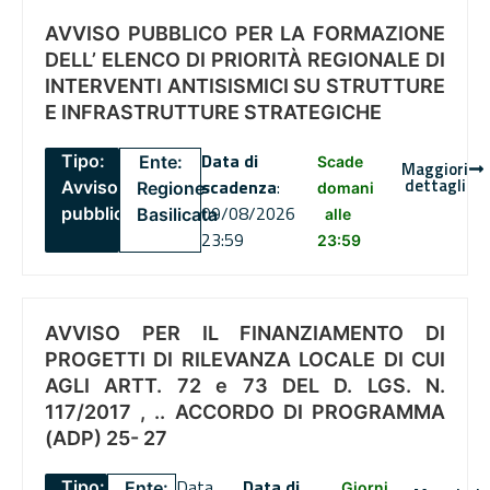
AVVISO PUBBLICO PER LA FORMAZIONE
DELL’ ELENCO DI PRIORITÀ REGIONALE DI
INTERVENTI ANTISISMICI SU STRUTTURE
E INFRASTRUTTURE STRATEGICHE
Data di
Tipo:
Ente:
Scade
Maggiori
dettagli
scadenza
:
Avviso
Regione
domani
09/08/2026
pubblico
Basilicata
alle
23:59
23:59
AVVISO PER IL FINANZIAMENTO DI
PROGETTI DI RILEVANZA LOCALE DI CUI
AGLI ARTT. 72 e 73 DEL D. LGS. N.
117/2017 , .. ACCORDO DI PROGRAMMA
(ADP) 25- 27
Data
Data di
Tipo:
Ente:
Giorni