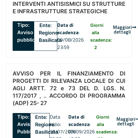
INTERVENTI ANTISISMICI SU STRUTTURE
E INFRASTRUTTURE STRATEGICHE
Data di
Tipo:
Ente:
Giorni
Maggiori
dettagli
scadenza
:
Avviso
Regione
alla
09/08/2026
pubblico
Basilicata
scadenza:
23:59
2
AVVISO PER IL FINANZIAMENTO DI
PROGETTI DI RILEVANZA LOCALE DI CUI
AGLI ARTT. 72 e 73 DEL D. LGS. N.
117/2017 , .. ACCORDO DI PROGRAMMA
(ADP) 25- 27
Data
Data di
Tipo:
Ente:
Giorni
Maggiori
dettagli
inizio:
scadenza
:
Avviso
Regione
alla
16/07/2026
09/09/2026
Pubblico
Basilicata
scadenza: