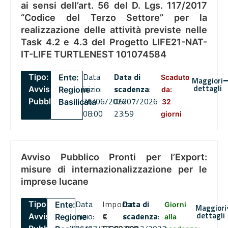
ai sensi dell’art. 56 del D. Lgs. 117/2017
“Codice del Terzo Settore” per la
realizzazione delle attività previste nelle
Task 4.2 e 4.3 del Progetto LIFE21-NAT-
IT-LIFE TURTLENEST 101074584
Data
Data di
Tipo:
Ente:
Scaduto
Maggiori
dettagli
inizio:
scadenza
:
Avviso
Regione
da:
26/06/2026
06/07/2026
Pubblico
Basilicata
32
08:00
23:59
giorni
Avviso Pubblico Pronti per l’Export:
misure di internazionalizzazione per le
imprese lucane
Data
Importo
Data di
Tipo:
Ente:
Giorni
Maggiori
dettagli
inizio:
€
scadenza
:
Avviso
Regione
alla