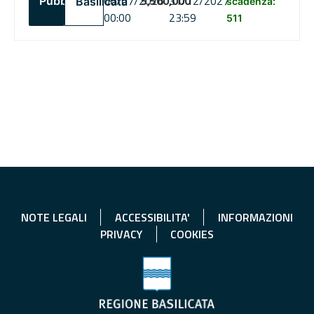
06/07/2026
5,500,000
31/12/2027
Pubblico
Basilicata
scadenza:
00:00
23:59
511
NOTE LEGALI
ACCESSIBILITA'
INFORMAZIONI
PRIVACY
COOKIES