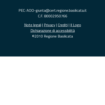
PEC: AOO-giunta@cert.regione.basilicata.it
C.F. 80002950766
Note legali
|
Privacy
|
Crediti
|
Il Logo
Dichiarazione di accessibilità
©2010 Regione Basilicata