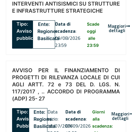
INTERVENTI ANTISISMICI SU STRUTTURE
E INFRASTRUTTURE STRATEGICHE
Data di
Tipo:
Ente:
Scade
Maggiori
dettagli
scadenza
:
Avviso
Regione
oggi
09/08/2026
pubblico
Basilicata
alle
23:59
23:59
AVVISO PER IL FINANZIAMENTO DI
PROGETTI DI RILEVANZA LOCALE DI CUI
AGLI ARTT. 72 e 73 DEL D. LGS. N.
117/2017 , .. ACCORDO DI PROGRAMMA
(ADP) 25- 27
Data
Data di
Tipo:
Ente:
Giorni
Maggiori
dettagli
inizio:
scadenza
:
Avviso
Regione
alla
16/07/2026
09/09/2026
Pubblico
Basilicata
scadenza: