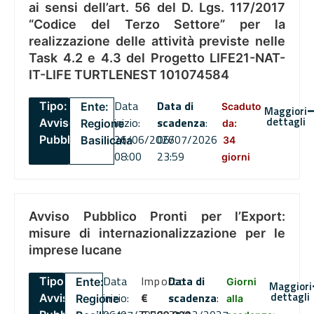
ai sensi dell’art. 56 del D. Lgs. 117/2017
“Codice del Terzo Settore” per la
realizzazione delle attività previste nelle
Task 4.2 e 4.3 del Progetto LIFE21-NAT-
IT-LIFE TURTLENEST 101074584
Data
Data di
Tipo:
Ente:
Scaduto
Maggiori
dettagli
inizio:
scadenza
:
Avviso
Regione
da:
26/06/2026
06/07/2026
Pubblico
Basilicata
34
08:00
23:59
giorni
Avviso Pubblico Pronti per l’Export:
misure di internazionalizzazione per le
imprese lucane
Data
Importo
Data di
Tipo:
Ente:
Giorni
Maggiori
dettagli
inizio:
€
scadenza
:
Avviso
Regione
alla