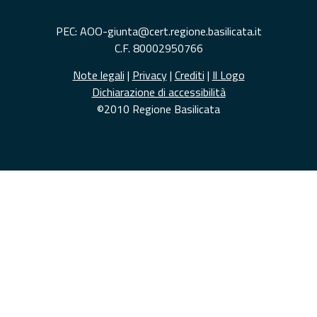
PEC: AOO-giunta@cert.regione.basilicata.it
C.F. 80002950766
Note legali
|
Privacy
|
Crediti
|
Il Logo
Dichiarazione di accessibilità
©2010 Regione Basilicata