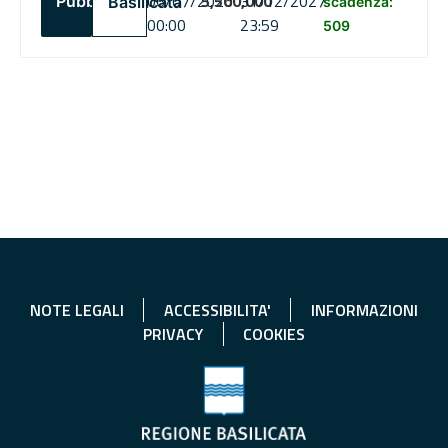
06/07/2026
5,500,000
31/12/2027
Pubblico
Basilicata
scadenza:
00:00
23:59
509
NOTE LEGALI
ACCESSIBILITA'
INFORMAZIONI
PRIVACY
COOKIES