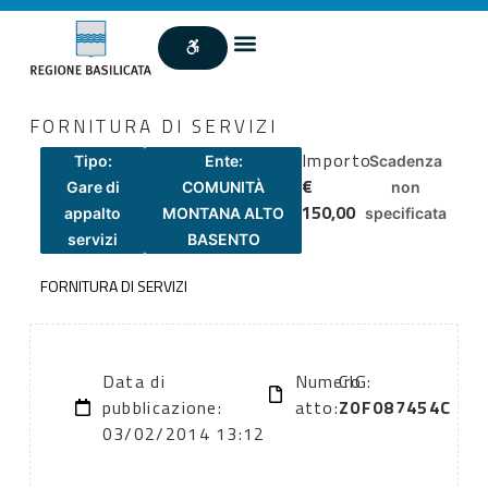
FORNITURA DI SERVIZI
Importo
Tipo:
Ente:
Scadenza
€
Gare di
COMUNITÀ
non
150,00
appalto
MONTANA ALTO
specificata
servizi
BASENTO
FORNITURA DI SERVIZI
Data di
Numero
CIG:
pubblicazione:
atto:
Z0F087454C
03/02/2014 13:12