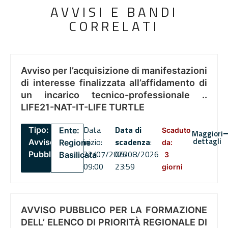
AVVISI E BANDI
CORRELATI
Avviso per l’acquisizione di manifestazioni
di interesse finalizzata all’affidamento di
un incarico tecnico-professionale ..
LIFE21-NAT-IT-LIFE TURTLE
Data
Data di
Tipo:
Ente:
Scaduto
Maggiori
dettagli
inizio:
scadenza
:
Avviso
Regione
da:
22/07/2026
06/08/2026
Pubblico
Basilicata
3
09:00
23:59
giorni
AVVISO PUBBLICO PER LA FORMAZIONE
DELL’ ELENCO DI PRIORITÀ REGIONALE DI