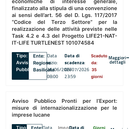
economiche di interesse generale,
finalizzato alla stipula di una convenzione
ai sensi dell’art. 56 del D. Lgs. 117/2017
“Codice del Terzo Settore” per la
realizzazione delle attività previste nelle
Task 4.2 e 4.3 del Progetto LIFE21-NAT-
IT-LIFE TURTLENEST 101074584
Data
Data di
Tipo:
Ente:
Scaduto
Maggiori
dettagli
inizio:
scadenza
:
Avviso
Regione
da:
26/06/2026
06/07/2026
Pubblico
Basilicata
35
08:00
23:59
giorni
Avviso Pubblico Pronti per l’Export:
misure di internazionalizzazione per le
imprese lucane
Data
Importo
Data di
Tipo:
Ente:
Giorni