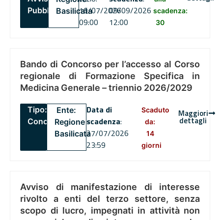
16/07/2026
09/09/2026
Pubblico
Basilicata
scadenza:
09:00
12:00
30
Bando di Concorso per l’accesso al Corso
regionale di Formazione Specifica in
Medicina Generale – triennio 2026/2029
Data di
Tipo:
Ente:
Scaduto
Maggiori
dettagli
scadenza
:
Concorsi
Regione
da:
27/07/2026
Basilicata
14
23:59
giorni
Avviso di manifestazione di interesse
rivolto a enti del terzo settore, senza
scopo di lucro, impegnati in attività non