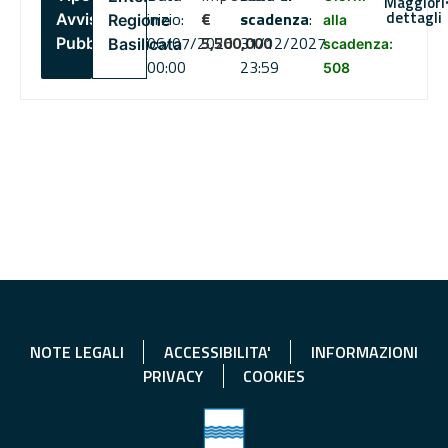
Maggiori
dettagli
inizio:
€
scadenza
:
Avviso
Regione
alla
06/07/2026
5,500,000
31/12/2027
Pubblico
Basilicata
scadenza:
00:00
23:59
508
NOTE LEGALI
ACCESSIBILITA'
INFORMAZIONI
PRIVACY
COOKIES