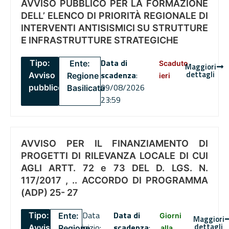
AVVISO PUBBLICO PER LA FORMAZIONE
DELL’ ELENCO DI PRIORITÀ REGIONALE DI
INTERVENTI ANTISISMICI SU STRUTTURE
E INFRASTRUTTURE STRATEGICHE
Data di
Tipo:
Ente:
Scaduto
Maggiori
dettagli
scadenza
:
Avviso
Regione
ieri
09/08/2026
pubblico
Basilicata
23:59
AVVISO PER IL FINANZIAMENTO DI
PROGETTI DI RILEVANZA LOCALE DI CUI
AGLI ARTT. 72 e 73 DEL D. LGS. N.
117/2017 , .. ACCORDO DI PROGRAMMA
(ADP) 25- 27
Data
Data di
Tipo:
Ente:
Giorni
Maggiori
dettagli
inizio:
scadenza
:
Avviso
Regione
alla