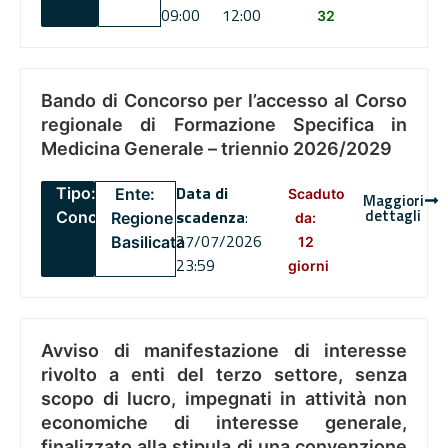
09:00
12:00
32
Bando di Concorso per l’accesso al Corso
regionale di Formazione Specifica in
Medicina Generale – triennio 2026/2029
Data di
Tipo:
Ente:
Scaduto
Maggiori
dettagli
scadenza
:
Concorsi
Regione
da:
27/07/2026
Basilicata
12
23:59
giorni
Avviso di manifestazione di interesse
rivolto a enti del terzo settore, senza
scopo di lucro, impegnati in attività non
economiche di interesse generale,
finalizzato alla stipula di una convenzione