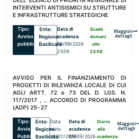
DELL’ ELENCO DI PRIORITÀ REGIONALE DI
INTERVENTI ANTISISMICI SU STRUTTURE
E INFRASTRUTTURE STRATEGICHE
Data di
Tipo:
Ente:
Scade
Maggiori
dettagli
scadenza
:
Avviso
Regione
domani
09/08/2026
pubblico
Basilicata
alle
23:59
23:59
AVVISO PER IL FINANZIAMENTO DI
PROGETTI DI RILEVANZA LOCALE DI CUI
AGLI ARTT. 72 e 73 DEL D. LGS. N.
117/2017 , .. ACCORDO DI PROGRAMMA
(ADP) 25- 27
Data
Data di
Tipo:
Ente:
Giorni
Maggiori
dettagli
inizio:
scadenza
:
Avviso
Regione
alla
16/07/2026
09/09/2026
Pubblico
Basilicata
scadenza: