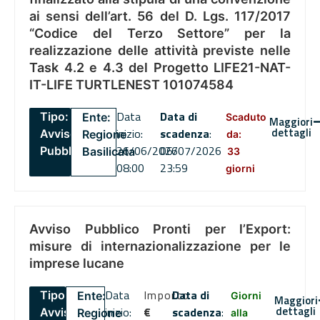
ai sensi dell’art. 56 del D. Lgs. 117/2017
“Codice del Terzo Settore” per la
realizzazione delle attività previste nelle
Task 4.2 e 4.3 del Progetto LIFE21-NAT-
IT-LIFE TURTLENEST 101074584
Data
Data di
Tipo:
Ente:
Scaduto
Maggiori
dettagli
inizio:
scadenza
:
Avviso
Regione
da:
26/06/2026
06/07/2026
Pubblico
Basilicata
33
08:00
23:59
giorni
Avviso Pubblico Pronti per l’Export:
misure di internazionalizzazione per le
imprese lucane
Data
Importo
Data di
Tipo:
Ente:
Giorni
Maggiori
dettagli
inizio:
€
scadenza
:
Avviso
Regione
alla