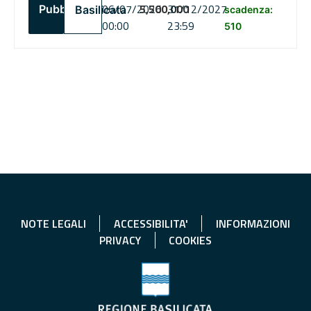
06/07/2026
5,500,000
31/12/2027
Pubblico
Basilicata
scadenza:
00:00
23:59
510
NOTE LEGALI
ACCESSIBILITA'
INFORMAZIONI
PRIVACY
COOKIES