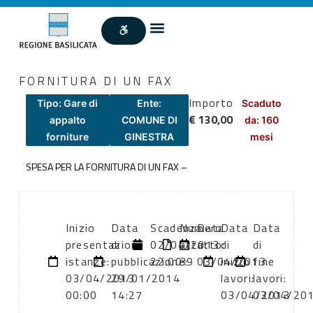
FORNITURA DI UN FAX
Importo
Tipo: Gare di
Ente:
Scaduto
€ 130,00
appalto
COMUNE DI
da: 160
forniture
GINESTRA
mesi
SPESA PER LA FORNITURA DI UN FAX –
Inizio
Data
Scadenza:
Numero
Data
Data
Data
presentazione
di
02/04/2013
atto:
atto:
di
di
istanze:
pubblicazione:
22:00
39
03/04/2013
inizio
fine
03/04/2013
29/01/2014
lavori:
lavori:
00:00
14:27
03/04/2013
03/04/20