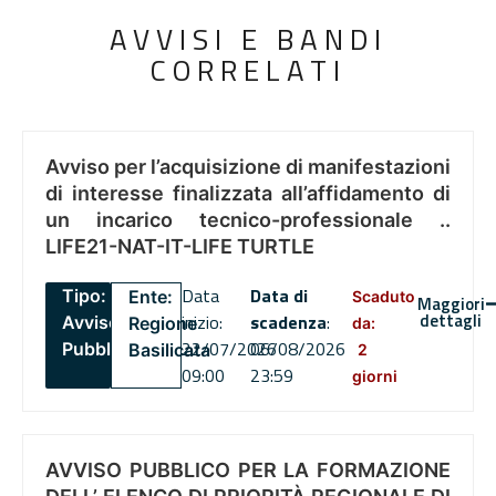
AVVISI E BANDI
CORRELATI
Avviso per l’acquisizione di manifestazioni
di interesse finalizzata all’affidamento di
un incarico tecnico-professionale ..
LIFE21-NAT-IT-LIFE TURTLE
Data
Data di
Tipo:
Ente:
Scaduto
Maggiori
dettagli
inizio:
scadenza
:
Avviso
Regione
da:
22/07/2026
06/08/2026
Pubblico
Basilicata
2
09:00
23:59
giorni
AVVISO PUBBLICO PER LA FORMAZIONE