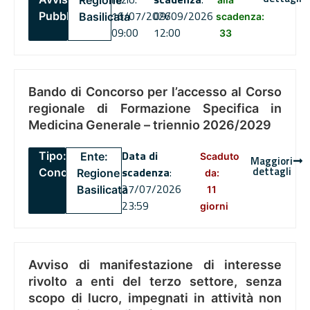
Regione
16/07/2026
09/09/2026
Pubblico
Basilicata
scadenza:
09:00
12:00
33
Bando di Concorso per l’accesso al Corso
regionale di Formazione Specifica in
Medicina Generale – triennio 2026/2029
Data di
Tipo:
Ente:
Scaduto
Maggiori
dettagli
scadenza
:
Concorsi
Regione
da:
27/07/2026
Basilicata
11
23:59
giorni
Avviso di manifestazione di interesse
rivolto a enti del terzo settore, senza
scopo di lucro, impegnati in attività non