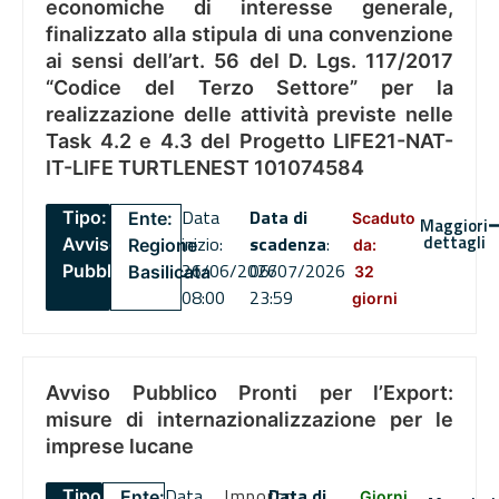
economiche di interesse generale,
finalizzato alla stipula di una convenzione
ai sensi dell’art. 56 del D. Lgs. 117/2017
“Codice del Terzo Settore” per la
realizzazione delle attività previste nelle
Task 4.2 e 4.3 del Progetto LIFE21-NAT-
IT-LIFE TURTLENEST 101074584
Data
Data di
Tipo:
Ente:
Scaduto
Maggiori
dettagli
inizio:
scadenza
:
Avviso
Regione
da:
26/06/2026
06/07/2026
Pubblico
Basilicata
32
08:00
23:59
giorni
Avviso Pubblico Pronti per l’Export:
misure di internazionalizzazione per le
imprese lucane
Data
Importo
Data di
Tipo:
Ente:
Giorni