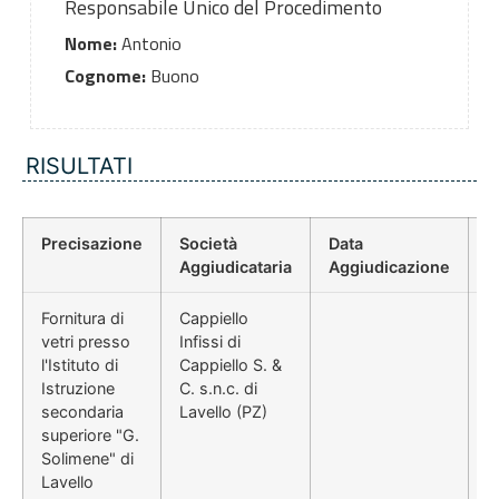
Responsabile Unico del Procedimento
Nome:
Antonio
Cognome:
Buono
RISULTATI
Precisazione
Società
Data
P
Aggiudicataria
Aggiudicazione
D
Fornitura di
Cappiello
vetri presso
Infissi di
l'Istituto di
Cappiello S. &
Istruzione
C. s.n.c. di
secondaria
Lavello (PZ)
superiore "G.
Solimene" di
Lavello