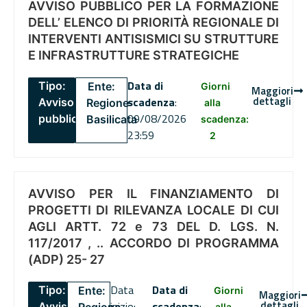
AVVISO PUBBLICO PER LA FORMAZIONE
DELL’ ELENCO DI PRIORITÀ REGIONALE DI
INTERVENTI ANTISISMICI SU STRUTTURE
E INFRASTRUTTURE STRATEGICHE
Data di
Tipo:
Ente:
Giorni
Maggiori
dettagli
scadenza
:
Avviso
Regione
alla
09/08/2026
pubblico
Basilicata
scadenza:
23:59
2
AVVISO PER IL FINANZIAMENTO DI
PROGETTI DI RILEVANZA LOCALE DI CUI
AGLI ARTT. 72 e 73 DEL D. LGS. N.
117/2017 , .. ACCORDO DI PROGRAMMA
(ADP) 25- 27
Data
Data di
Tipo:
Ente:
Giorni
Maggiori
dettagli
inizio:
scadenza
:
Avviso
alla