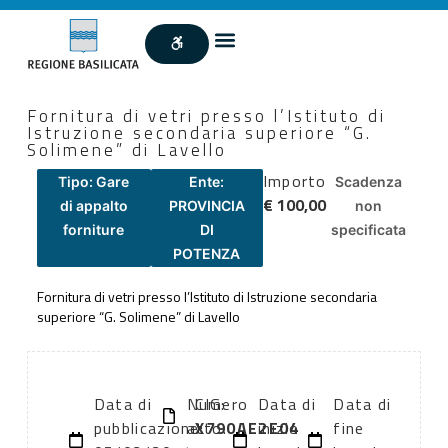
Fornitura di vetri presso l’Istituto di
Istruzione secondaria superiore “G.
Solimene” di Lavello
Importo
Tipo: Gare
Ente:
Scadenza
€ 100,00
di appalto
PROVINCIA
non
forniture
DI
specificata
POTENZA
Fornitura di vetri presso l’Istituto di Istruzione secondaria
superiore “G. Solimene” di Lavello
Data di
Numero
CIG:
Data di
Data di
pubblicazione:
atto:
X790AE2E04
inizio
fine