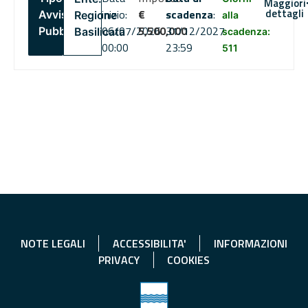
Maggiori
dettagli
inizio:
€
scadenza
:
Avviso
Regione
alla
06/07/2026
5,500,000
31/12/2027
Pubblico
Basilicata
scadenza:
00:00
23:59
511
NOTE LEGALI
ACCESSIBILITA'
INFORMAZIONI
PRIVACY
COOKIES