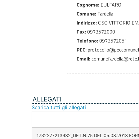
Cognome:
BULFARO
Comune:
Fardella
Indirizzo:
C.SO VITTORIO E
Fax:
0973572000
Telefono:
0973572051
PEC:
protocollo@peccomunefa
Email:
comunefardella@rete.ba
ALLEGATI
Scarica tutti gli allegati
1732277213632_DET.N.75 DEL 05.08.2013 F