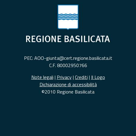
PEC: AOO-giunta@cert.regione.basilicata.it
C.F. 80002950766
Note legali
|
Privacy
|
Crediti
|
Il Logo
Dichiarazione di accessibilità
©2010 Regione Basilicata