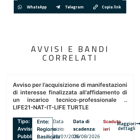
WhatsApp
Telegram
Copia link
AVVISI E BANDI
CORRELATI
Avviso per l’acquisizione di manifestazioni
di interesse finalizzata all’affidamento di
un incarico tecnico-professionale ..
LIFE21-NAT-IT-LIFE TURTLE
Data
Data di
Tipo:
Ente:
Scaduto
Maggiori
dettagli
inizio:
scadenza
:
Avviso
Regione
ieri
22/07/2026
06/08/2026
Pubblico
Basilicata