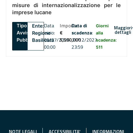
misure di internazionalizzazione per le
imprese lucane
Data
Importo
Data di
Tipo:
Ente:
Giorni
Maggiori
dettagli
inizio:
€
scadenza
:
Avviso
Regione
alla
06/07/2026
5,500,000
31/12/2027
Pubblico
Basilicata
scadenza:
00:00
23:59
511
NOTE LEGALI
ACCESSIBILITA'
INFORMAZIONI