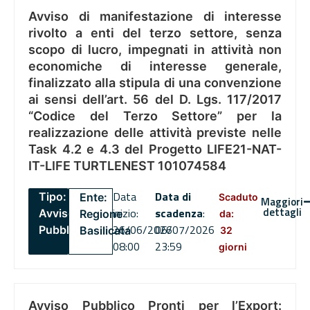
Avviso di manifestazione di interesse
rivolto a enti del terzo settore, senza
scopo di lucro, impegnati in attività non
economiche di interesse generale,
finalizzato alla stipula di una convenzione
ai sensi dell’art. 56 del D. Lgs. 117/2017
“Codice del Terzo Settore” per la
realizzazione delle attività previste nelle
Task 4.2 e 4.3 del Progetto LIFE21-NAT-
IT-LIFE TURTLENEST 101074584
Data
Data di
Tipo:
Ente:
Scaduto
Maggiori
dettagli
inizio:
scadenza
:
Avviso
Regione
da:
26/06/2026
06/07/2026
Pubblico
Basilicata
32
08:00
23:59
giorni
Avviso Pubblico Pronti per l’Export: