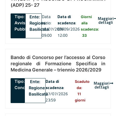
(ADP) 25- 27
Data
Data di
Tipo:
Ente:
Giorni
Maggiori
dettagli
inizio:
scadenza
:
Avviso
Regione
alla
16/07/2026
09/09/2026
Pubblico
Basilicata
scadenza:
09:00
12:00
33
Bando di Concorso per l’accesso al Corso
regionale di Formazione Specifica in
Medicina Generale – triennio 2026/2029
Data di
Tipo:
Ente:
Scaduto
Maggiori
dettagli
scadenza
:
Concorsi
Regione
da:
27/07/2026
Basilicata
11
23:59
giorni