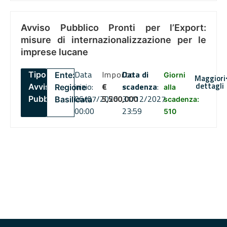
Avviso Pubblico Pronti per l’Export:
misure di internazionalizzazione per le
imprese lucane
Data
Importo
Data di
Tipo:
Ente:
Giorni
Maggiori
dettagli
inizio:
€
scadenza
:
Avviso
Regione
alla
06/07/2026
5,500,000
31/12/2027
Pubblico
Basilicata
scadenza:
00:00
23:59
510