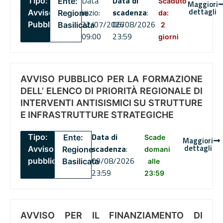
Data
Data di
Tipo:
Ente:
Scaduto
Maggiori
dettagli
inizio:
scadenza
:
Avviso
Regione
da:
22/07/2026
06/08/2026
Pubblico
Basilicata
2
09:00
23:59
giorni
AVVISO PUBBLICO PER LA FORMAZIONE
DELL’ ELENCO DI PRIORITÀ REGIONALE DI
INTERVENTI ANTISISMICI SU STRUTTURE
E INFRASTRUTTURE STRATEGICHE
Data di
Tipo:
Ente:
Scade
Maggiori
dettagli
scadenza
:
Avviso
Regione
domani
09/08/2026
pubblico
Basilicata
alle
23:59
23:59
AVVISO PER IL FINANZIAMENTO DI