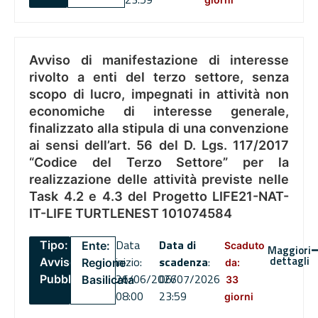
Avviso di manifestazione di interesse
rivolto a enti del terzo settore, senza
scopo di lucro, impegnati in attività non
economiche di interesse generale,
finalizzato alla stipula di una convenzione
ai sensi dell’art. 56 del D. Lgs. 117/2017
“Codice del Terzo Settore” per la
realizzazione delle attività previste nelle
Task 4.2 e 4.3 del Progetto LIFE21-NAT-
IT-LIFE TURTLENEST 101074584
Data
Data di
Tipo:
Ente:
Scaduto
Maggiori
dettagli
inizio:
scadenza
:
Avviso
Regione
da:
26/06/2026
06/07/2026
Pubblico
Basilicata
33
08:00
23:59
giorni