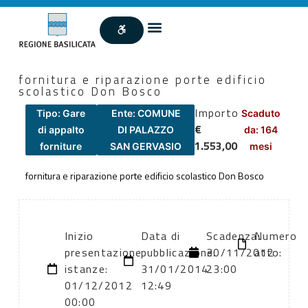
fornitura e riparazione porte edificio
scolastico Don Bosco
Importo
Tipo: Gare
Ente: COMUNE
Scaduto
€
di appalto
DI PALAZZO
da: 164
1.553,00
forniture
SAN GERVASIO
mesi
fornitura e riparazione porte edificio scolastico Don Bosco
Inizio
Data di
Scadenza:
Numero
presentazione
pubblicazione:
30/11/2012
atto:
istanze:
31/01/2014
23:00
01/12/2012
12:49
00:00