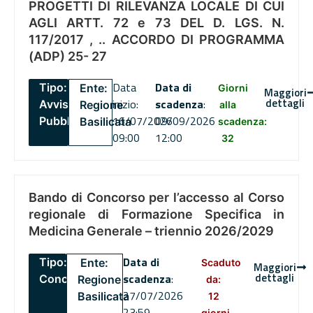
PROGETTI DI RILEVANZA LOCALE DI CUI
AGLI ARTT. 72 e 73 DEL D. LGS. N.
117/2017 , .. ACCORDO DI PROGRAMMA
(ADP) 25- 27
Data
Data di
Tipo:
Ente:
Giorni
Maggiori
dettagli
inizio:
scadenza
:
Avviso
Regione
alla
16/07/2026
09/09/2026
Pubblico
Basilicata
scadenza:
09:00
12:00
32
Bando di Concorso per l’accesso al Corso
regionale di Formazione Specifica in
Medicina Generale – triennio 2026/2029
Data di
Tipo:
Ente:
Scaduto
Maggiori
dettagli
scadenza
:
Concorsi
Regione
da:
27/07/2026
Basilicata
12
23:59
giorni