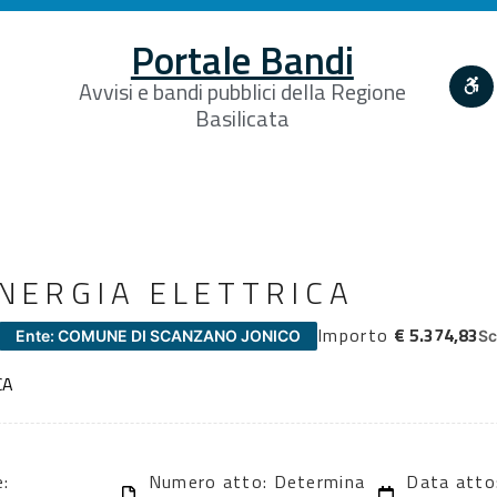
Portale Bandi
Avvisi e bandi pubblici della Regione
Basilicata
NERGIA ELETTRICA
Importo
€ 5.374,83
Ente: COMUNE DI SCANZANO JONICO
Sc
CA
e:
Numero atto: Determina
Data atto