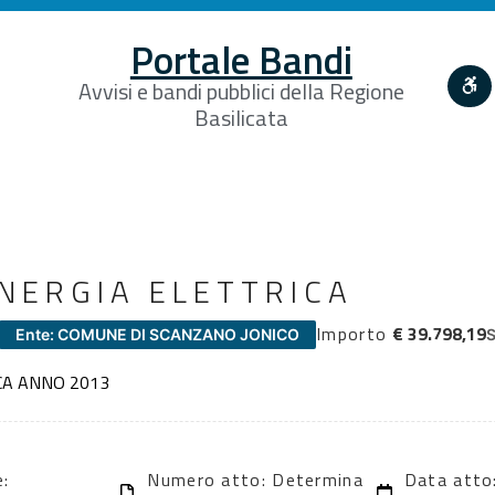
Portale Bandi
Avvisi e bandi pubblici della Regione
Basilicata
NERGIA ELETTRICA
Importo
€ 39.798,19
Ente: COMUNE DI SCANZANO JONICO
S
CA ANNO 2013
e:
Numero atto: Determina
Data atto