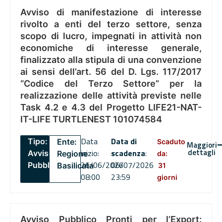
Avviso di manifestazione di interesse
rivolto a enti del terzo settore, senza
scopo di lucro, impegnati in attività non
economiche di interesse generale,
finalizzato alla stipula di una convenzione
ai sensi dell’art. 56 del D. Lgs. 117/2017
“Codice del Terzo Settore” per la
realizzazione delle attività previste nelle
Task 4.2 e 4.3 del Progetto LIFE21-NAT-
IT-LIFE TURTLENEST 101074584
Data
Data di
Tipo:
Ente:
Scaduto
Maggiori
dettagli
inizio:
scadenza
:
Avviso
Regione
da:
26/06/2026
06/07/2026
Pubblico
Basilicata
31
08:00
23:59
giorni
Avviso Pubblico Pronti per l’Export: