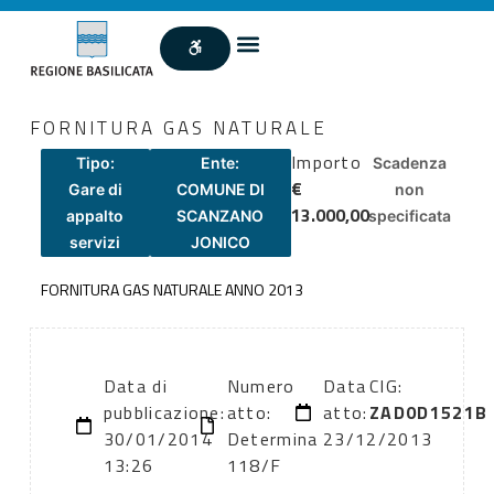
FORNITURA GAS NATURALE
Importo
Tipo:
Ente:
Scadenza
€
Gare di
COMUNE DI
non
13.000,00
appalto
SCANZANO
specificata
servizi
JONICO
FORNITURA GAS NATURALE ANNO 2013
Data di
Numero
Data
CIG:
pubblicazione:
atto:
atto:
ZAD0D1521B
30/01/2014
Determina
23/12/2013
13:26
118/F