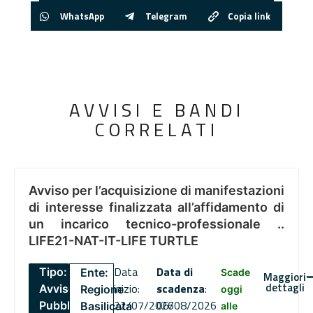
WhatsApp
Telegram
Copia link
AVVISI E BANDI
CORRELATI
Avviso per l’acquisizione di manifestazioni
di interesse finalizzata all’affidamento di
un incarico tecnico-professionale ..
LIFE21-NAT-IT-LIFE TURTLE
Data
Data di
Tipo:
Ente:
Scade
Maggiori
dettagli
inizio:
scadenza
:
Avviso
Regione
oggi
22/07/2026
06/08/2026
Pubblico
Basilicata
alle