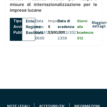
misure di internazionalizzazione per le
imprese lucane
Data
Importo
Data di
Tipo:
Ente:
Giorni
Maggiori
dettagli
inizio:
€
scadenza
:
Avviso
Regione
alla
06/07/2026
5,500,000
31/12/2027
Pubblico
Basilicata
scadenza:
00:00
23:59
512
NOTE LEGALI
ACCESSIBILITA'
INFORMAZIONI