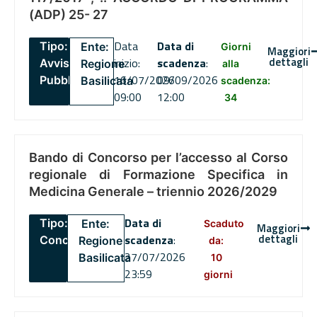
(ADP) 25- 27
Data
Data di
Tipo:
Ente:
Giorni
Maggiori
dettagli
inizio:
scadenza
:
Avviso
Regione
alla
16/07/2026
09/09/2026
Pubblico
Basilicata
scadenza:
09:00
12:00
34
Bando di Concorso per l’accesso al Corso
regionale di Formazione Specifica in
Medicina Generale – triennio 2026/2029
Data di
Tipo:
Ente:
Scaduto
Maggiori
dettagli
scadenza
:
Concorsi
Regione
da:
27/07/2026
Basilicata
10
23:59
giorni