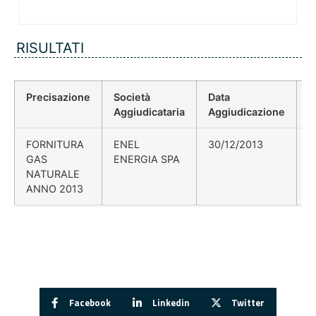
RISULTATI
Precisazione
Società
Data
P
Aggiudicataria
Aggiudicazione
D
FORNITURA
ENEL
30/12/2013
GAS
ENERGIA SPA
NATURALE
ANNO 2013
Facebook
Linkedin
Twitter