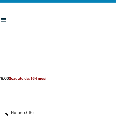
78,00
Scaduto da: 164 mesi
Numero
CIG: