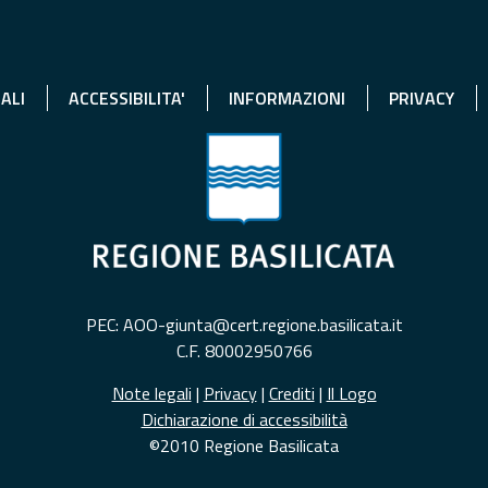
ALI
ACCESSIBILITA'
INFORMAZIONI
PRIVACY
PEC: AOO-giunta@cert.regione.basilicata.it
C.F. 80002950766
Note legali
|
Privacy
|
Crediti
|
Il Logo
Dichiarazione di accessibilità
©2010 Regione Basilicata