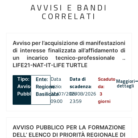
AVVISI E BANDI
CORRELATI
Avviso per l’acquisizione di manifestazioni
di interesse finalizzata all’affidamento di
un incarico tecnico-professionale ..
LIFE21-NAT-IT-LIFE TURTLE
Data
Data di
Tipo:
Ente:
Scaduto
Maggiori
dettagli
inizio:
scadenza
:
Avviso
Regione
da:
22/07/2026
06/08/2026
Pubblico
Basilicata
3
09:00
23:59
giorni
AVVISO PUBBLICO PER LA FORMAZIONE
DELL’ ELENCO DI PRIORITÀ REGIONALE DI