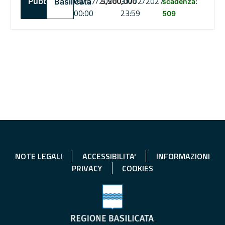
06/07/2026
5,500,000
31/12/2027
Pubblico
Basilicata
scadenza:
00:00
23:59
509
NOTE LEGALI
ACCESSIBILITA'
INFORMAZIONI
PRIVACY
COOKIES