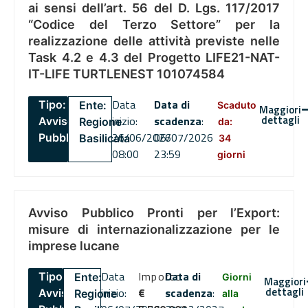
ai sensi dell’art. 56 del D. Lgs. 117/2017
“Codice del Terzo Settore” per la
realizzazione delle attività previste nelle
Task 4.2 e 4.3 del Progetto LIFE21-NAT-
IT-LIFE TURTLENEST 101074584
Data
Data di
Tipo:
Ente:
Scaduto
Maggiori
dettagli
inizio:
scadenza
:
Avviso
Regione
da:
26/06/2026
06/07/2026
Pubblico
Basilicata
34
08:00
23:59
giorni
Avviso Pubblico Pronti per l’Export:
misure di internazionalizzazione per le
imprese lucane
Data
Importo
Data di
Tipo:
Ente:
Giorni
Maggiori
dettagli
inizio:
€
scadenza
:
Avviso
Regione
alla