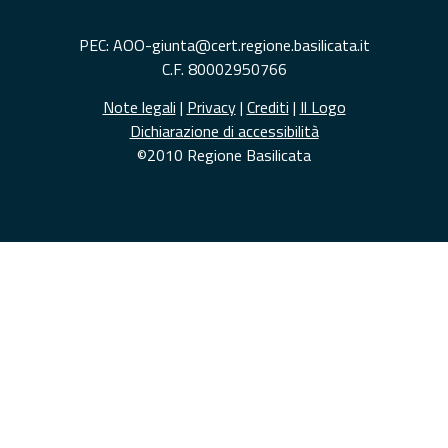
PEC: AOO-giunta@cert.regione.basilicata.it
C.F. 80002950766
Note legali
|
Privacy
|
Crediti
|
Il Logo
Dichiarazione di accessibilità
©2010 Regione Basilicata