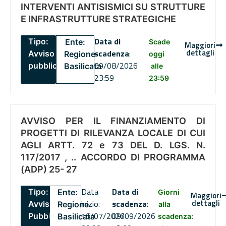
INTERVENTI ANTISISMICI SU STRUTTURE
E INFRASTRUTTURE STRATEGICHE
Data di
Tipo:
Ente:
Scade
Maggiori
dettagli
scadenza
:
Avviso
Regione
oggi
09/08/2026
pubblico
Basilicata
alle
23:59
23:59
AVVISO PER IL FINANZIAMENTO DI
PROGETTI DI RILEVANZA LOCALE DI CUI
AGLI ARTT. 72 e 73 DEL D. LGS. N.
117/2017 , .. ACCORDO DI PROGRAMMA
(ADP) 25- 27
Data
Data di
Tipo:
Ente:
Giorni
Maggiori
dettagli
inizio:
scadenza
:
Avviso
Regione
alla
16/07/2026
09/09/2026
Pubblico
Basilicata
scadenza: