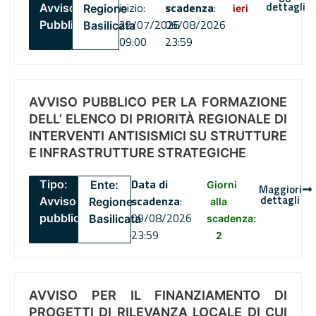
dettagli
inizio:
scadenza
:
Avviso
Regione
ieri
22/07/2026
06/08/2026
Pubblico
Basilicata
09:00
23:59
AVVISO PUBBLICO PER LA FORMAZIONE
DELL’ ELENCO DI PRIORITÀ REGIONALE DI
INTERVENTI ANTISISMICI SU STRUTTURE
E INFRASTRUTTURE STRATEGICHE
Data di
Tipo:
Ente:
Giorni
Maggiori
dettagli
scadenza
:
Avviso
Regione
alla
09/08/2026
pubblico
Basilicata
scadenza:
23:59
2
AVVISO PER IL FINANZIAMENTO DI
PROGETTI DI RILEVANZA LOCALE DI CUI