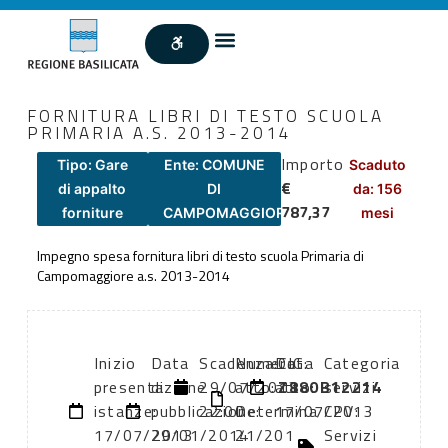
FORNITURA LIBRI DI TESTO SCUOLA
PRIMARIA A.S. 2013-2014
Importo
Tipo: Gare
Ente: COMUNE
Scaduto
€
di appalto
DI
da: 156
787,37
forniture
CAMPOMAGGIORE
mesi
Impegno spesa fornitura libri di testo scuola Primaria di
Campomaggiore a.s. 2013-2014
Inizio
Data
Scadenza:
Numero
Data
CIG:
Categoria
presentazione
di
29/07/2013
atto:
atto:
Z880B12214
servizi
istanze:
pubblicazione:
22:00
Determina
17/07/2013
CPV:
17/07/2013
29/01/2014
21/201
Servizi