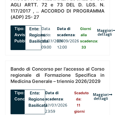
AGLI ARTT. 72 e 73 DEL D. LGS. N.
117/2017 , .. ACCORDO DI PROGRAMMA
(ADP) 25- 27
Data
Data di
Tipo:
Ente:
Giorni
Maggiori
dettagli
inizio:
scadenza
:
Avviso
Regione
alla
16/07/2026
09/09/2026
Pubblico
Basilicata
scadenza:
09:00
12:00
33
Bando di Concorso per l’accesso al Corso
regionale di Formazione Specifica in
Medicina Generale – triennio 2026/2029
Data di
Tipo:
Ente:
Scaduto
Maggiori
dettagli
scadenza
:
Concorsi
Regione
da:
27/07/2026
Basilicata
11
23:59
giorni