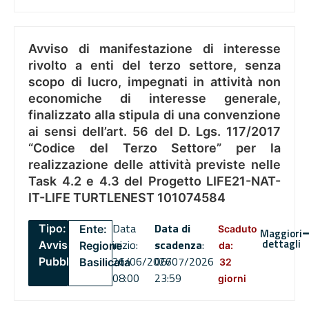
Avviso di manifestazione di interesse
rivolto a enti del terzo settore, senza
scopo di lucro, impegnati in attività non
economiche di interesse generale,
finalizzato alla stipula di una convenzione
ai sensi dell’art. 56 del D. Lgs. 117/2017
“Codice del Terzo Settore” per la
realizzazione delle attività previste nelle
Task 4.2 e 4.3 del Progetto LIFE21-NAT-
IT-LIFE TURTLENEST 101074584
Data
Data di
Tipo:
Ente:
Scaduto
Maggiori
dettagli
inizio:
scadenza
:
Avviso
Regione
da:
26/06/2026
06/07/2026
Pubblico
Basilicata
32
08:00
23:59
giorni