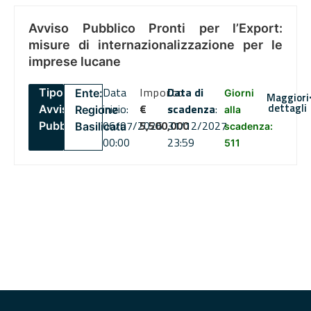
Avviso Pubblico Pronti per l’Export:
misure di internazionalizzazione per le
imprese lucane
Data
Importo
Data di
Tipo:
Ente:
Giorni
Maggiori
dettagli
inizio:
€
scadenza
:
Avviso
Regione
alla
06/07/2026
5,500,000
31/12/2027
Pubblico
Basilicata
scadenza:
00:00
23:59
511