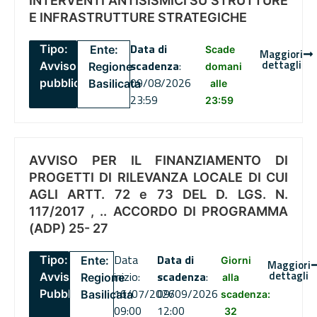
INTERVENTI ANTISISMICI SU STRUTTURE
E INFRASTRUTTURE STRATEGICHE
Data di
Tipo:
Ente:
Scade
Maggiori
dettagli
scadenza
:
Avviso
Regione
domani
09/08/2026
pubblico
Basilicata
alle
23:59
23:59
AVVISO PER IL FINANZIAMENTO DI
PROGETTI DI RILEVANZA LOCALE DI CUI
AGLI ARTT. 72 e 73 DEL D. LGS. N.
117/2017 , .. ACCORDO DI PROGRAMMA
(ADP) 25- 27
Data
Data di
Tipo:
Ente:
Giorni
Maggiori
dettagli
inizio:
scadenza
:
Avviso
Regione
alla
16/07/2026
09/09/2026
Pubblico
Basilicata
scadenza:
09:00
12:00
32