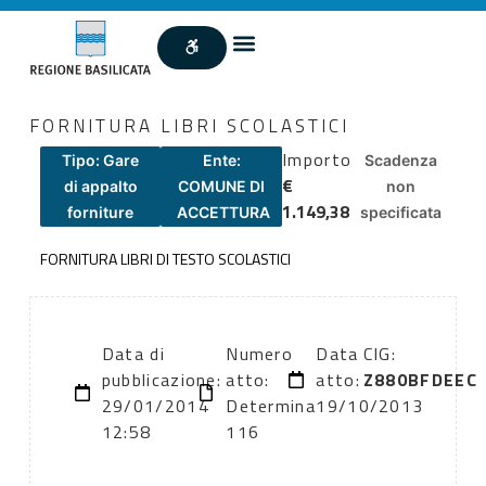
FORNITURA LIBRI SCOLASTICI
Importo
Tipo: Gare
Ente:
Scadenza
€
di appalto
COMUNE DI
non
1.149,38
forniture
ACCETTURA
specificata
FORNITURA LIBRI DI TESTO SCOLASTICI
Data di
Numero
Data
CIG:
pubblicazione:
atto:
atto:
Z880BFDEEC
29/01/2014
Determina
19/10/2013
12:58
116