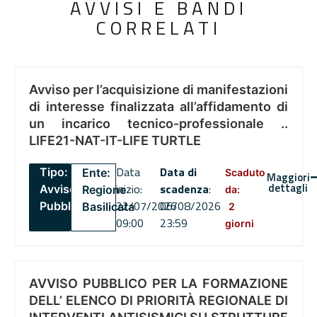
AVVISI E BANDI
CORRELATI
Avviso per l’acquisizione di manifestazioni
di interesse finalizzata all’affidamento di
un incarico tecnico-professionale ..
LIFE21-NAT-IT-LIFE TURTLE
Data
Data di
Tipo:
Ente:
Scaduto
Maggiori
dettagli
inizio:
scadenza
:
Avviso
Regione
da:
22/07/2026
06/08/2026
Pubblico
Basilicata
2
09:00
23:59
giorni
AVVISO PUBBLICO PER LA FORMAZIONE
DELL’ ELENCO DI PRIORITÀ REGIONALE DI