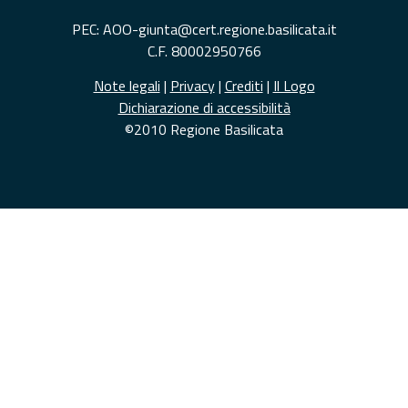
PEC: AOO-giunta@cert.regione.basilicata.it
C.F. 80002950766
Note legali
|
Privacy
|
Crediti
|
Il Logo
Dichiarazione di accessibilità
©2010 Regione Basilicata