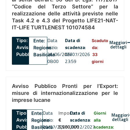
“Codice del Terzo Settore” per la
realizzazione delle attività previste nelle
Task 4.2 e 4.3 del Progetto LIFE21-NAT-
IT-LIFE TURTLENEST 101074584
Data
Data di
Tipo:
Ente:
Scaduto
Maggiori
dettagli
inizio:
scadenza
:
Avviso
Regione
da:
26/06/2026
06/07/2026
Pubblico
Basilicata
33
08:00
23:59
giorni
Avviso Pubblico Pronti per l’Export:
misure di internazionalizzazione per le
imprese lucane
Data
Importo
Data di
Tipo:
Ente:
Giorni
Maggiori
dettagli
inizio:
€
scadenza
:
Avviso
Regione
alla
06/07/2026
5,500,000
31/12/2027
Pubblico
Basilicata
scadenza: