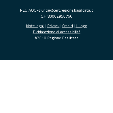
PEC: AOO-giunta@cert.regione.basilicata.it
C.F. 80002950766
Note legali
|
Privacy
|
Crediti
|
Il Logo
Dichiarazione di accessibilità
©2010 Regione Basilicata