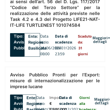
ai sensi dell’art. 56 del D. Lgs. 117/2017
“Codice del Terzo Settore” per la
realizzazione delle attività previste nelle
Task 4.2 e 4.3 del Progetto LIFE21-NAT-
IT-LIFE TURTLENEST 101074584
Data
Data di
Tipo:
Ente:
Scaduto
Maggiori
dettagli
inizio:
scadenza
:
Avviso
Regione
da:
26/06/2026
06/07/2026
Pubblico
Basilicata
31
08:00
23:59
giorni
Avviso Pubblico Pronti per l’Export:
misure di internazionalizzazione per le
imprese lucane
Data
Importo
Data di
Tipo:
Ente:
Giorni
Maggiori
dettagli
inizio:
€
scadenza
:
Avviso
Regione
alla
06/07/2026
5,500,000
31/12/2027
Pubblico
Basilicata
scadenza: