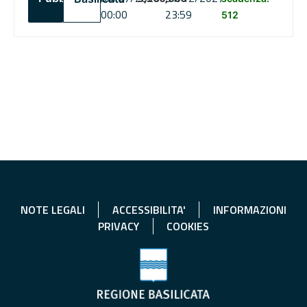
00:00
23:59
512
NOTE LEGALI
ACCESSIBILITA'
INFORMAZIONI
PRIVACY
COOKIES