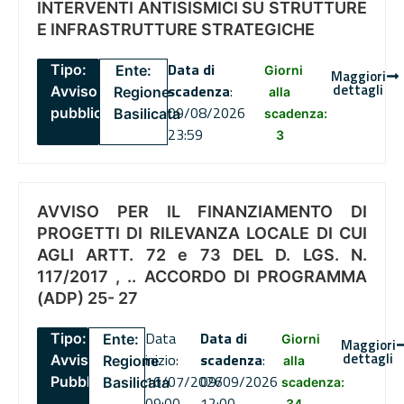
INTERVENTI ANTISISMICI SU STRUTTURE
E INFRASTRUTTURE STRATEGICHE
Data di
Tipo:
Ente:
Giorni
Maggiori
dettagli
scadenza
:
Avviso
Regione
alla
09/08/2026
pubblico
Basilicata
scadenza:
23:59
3
AVVISO PER IL FINANZIAMENTO DI
PROGETTI DI RILEVANZA LOCALE DI CUI
AGLI ARTT. 72 e 73 DEL D. LGS. N.
117/2017 , .. ACCORDO DI PROGRAMMA
(ADP) 25- 27
Data
Data di
Tipo:
Ente:
Giorni
Maggiori
dettagli
inizio:
scadenza
:
Avviso
Regione
alla
16/07/2026
09/09/2026
Pubblico
Basilicata
scadenza:
09:00
12:00
34