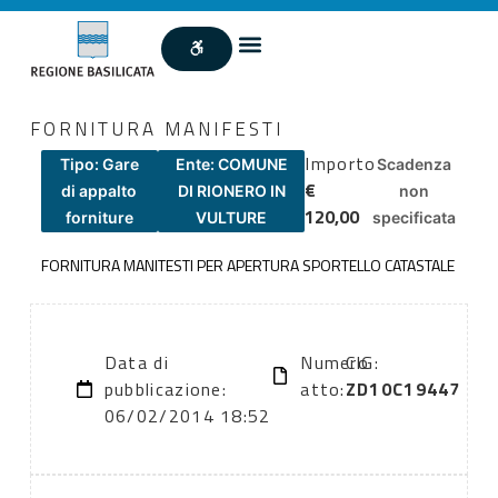
FORNITURA MANIFESTI
Importo
Tipo: Gare
Ente: COMUNE
Scadenza
€
di appalto
DI RIONERO IN
non
120,00
forniture
VULTURE
specificata
FORNITURA MANITESTI PER APERTURA SPORTELLO CATASTALE
Data di
Numero
CIG:
pubblicazione:
atto:
ZD10C19447
06/02/2014 18:52