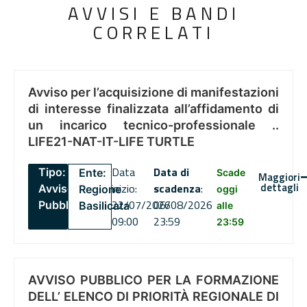
AVVISI E BANDI
CORRELATI
Avviso per l’acquisizione di manifestazioni
di interesse finalizzata all’affidamento di
un incarico tecnico-professionale ..
LIFE21-NAT-IT-LIFE TURTLE
Data
Data di
Tipo:
Ente:
Scade
Maggiori
dettagli
inizio:
scadenza
:
Avviso
Regione
oggi
22/07/2026
06/08/2026
Pubblico
Basilicata
alle
09:00
23:59
23:59
AVVISO PUBBLICO PER LA FORMAZIONE
DELL’ ELENCO DI PRIORITÀ REGIONALE DI