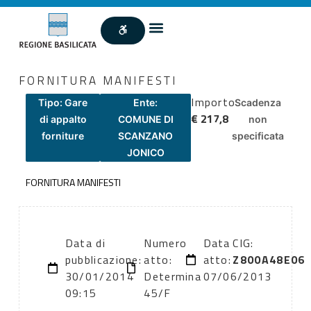
FORNITURA MANIFESTI
Importo
Tipo: Gare
Ente:
Scadenza
€ 217,8
di appalto
COMUNE DI
non
forniture
SCANZANO
specificata
JONICO
FORNITURA MANIFESTI
Data di
Numero
Data
CIG:
pubblicazione:
atto:
atto:
Z800A48E06
30/01/2014
Determina
07/06/2013
09:15
45/F