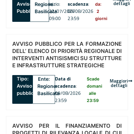
dettagli
inizio:
scadenza
:
Avviso
Regione
da:
22/07/2026
06/08/2026
Pubblico
Basilicata
2
09:00
23:59
giorni
AVVISO PUBBLICO PER LA FORMAZIONE
DELL’ ELENCO DI PRIORITÀ REGIONALE DI
INTERVENTI ANTISISMICI SU STRUTTURE
E INFRASTRUTTURE STRATEGICHE
Data di
Tipo:
Ente:
Scade
Maggiori
dettagli
scadenza
:
Avviso
Regione
domani
09/08/2026
pubblico
Basilicata
alle
23:59
23:59
AVVISO PER IL FINANZIAMENTO DI
PROGETTI DI RILEVANZA LOCALE DI CUI