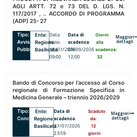
AGLI ARTT. 72 e 73 DEL D. LGS. N.
117/2017 , .. ACCORDO DI PROGRAMMA
(ADP) 25- 27
Data
Data di
Tipo:
Ente:
Giorni
Maggiori
dettagli
inizio:
scadenza
:
Avviso
Regione
alla
16/07/2026
09/09/2026
Pubblico
Basilicata
scadenza:
09:00
12:00
32
Bando di Concorso per l’accesso al Corso
regionale di Formazione Specifica in
Medicina Generale – triennio 2026/2029
Data di
Tipo:
Ente:
Scaduto
Maggiori
dettagli
scadenza
:
Concorsi
Regione
da:
27/07/2026
Basilicata
12
23:59
giorni