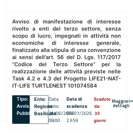
Avviso di manifestazione di interesse
rivolto a enti del terzo settore, senza
scopo di lucro, impegnati in attività non
economiche di interesse generale,
finalizzato alla stipula di una convenzione
ai sensi dell’art. 56 del D. Lgs. 117/2017
“Codice del Terzo Settore” per la
realizzazione delle attività previste nelle
Task 4.2 e 4.3 del Progetto LIFE21-NAT-
IT-LIFE TURTLENEST 101074584
Data
Data di
Tipo:
Ente:
Scaduto
Maggiori
dettagli
inizio:
scadenza
:
Avviso
Regione
da:
26/06/2026
06/07/2026
Pubblico
Basilicata
33
08:00
23:59
giorni