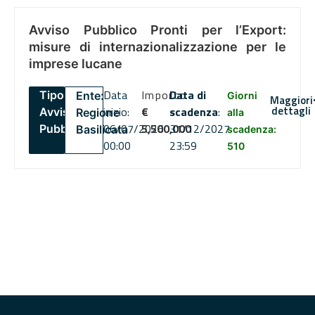
Avviso Pubblico Pronti per l’Export:
misure di internazionalizzazione per le
imprese lucane
Data
Importo
Data di
Tipo:
Ente:
Giorni
Maggiori
dettagli
inizio:
€
scadenza
:
Avviso
Regione
alla
06/07/2026
5,500,000
31/12/2027
Pubblico
Basilicata
scadenza:
00:00
23:59
510