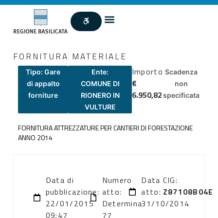
FORNITURA MATERIALE
Importo
Tipo: Gare
Ente:
Scadenza
€
di appalto
COMUNE DI
non
6.950,82
forniture
RIONERO IN
specificata
VULTURE
FORNITURA ATTREZZATURE PER CANTIERI DI FORESTAZIONE
ANNO 2014
Data di
Numero
Data
CIG:
pubblicazione:
atto:
atto:
Z87108B04E
22/01/2015
Determina
31/10/2014
09:47
77