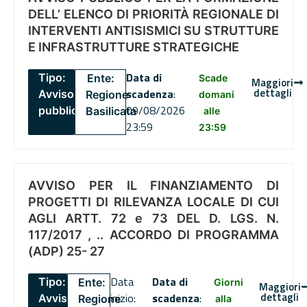
DELL’ ELENCO DI PRIORITÀ REGIONALE DI
INTERVENTI ANTISISMICI SU STRUTTURE
E INFRASTRUTTURE STRATEGICHE
Data di
Tipo:
Ente:
Scade
Maggiori
dettagli
scadenza
:
Avviso
Regione
domani
09/08/2026
pubblico
Basilicata
alle
23:59
23:59
AVVISO PER IL FINANZIAMENTO DI
PROGETTI DI RILEVANZA LOCALE DI CUI
AGLI ARTT. 72 e 73 DEL D. LGS. N.
117/2017 , .. ACCORDO DI PROGRAMMA
(ADP) 25- 27
Data
Data di
Tipo:
Ente:
Giorni
Maggiori
dettagli
inizio:
scadenza
:
Avviso
Regione
alla