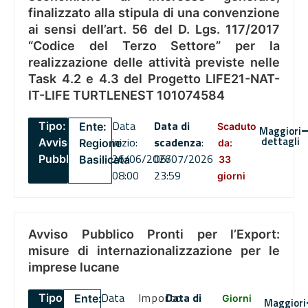
finalizzato alla stipula di una convenzione
ai sensi dell’art. 56 del D. Lgs. 117/2017
“Codice del Terzo Settore” per la
realizzazione delle attività previste nelle
Task 4.2 e 4.3 del Progetto LIFE21-NAT-
IT-LIFE TURTLENEST 101074584
Data
Data di
Tipo:
Ente:
Scaduto
Maggiori
dettagli
inizio:
scadenza
:
Avviso
Regione
da:
26/06/2026
06/07/2026
Pubblico
Basilicata
33
08:00
23:59
giorni
Avviso Pubblico Pronti per l’Export:
misure di internazionalizzazione per le
imprese lucane
Data
Importo
Data di
Tipo:
Ente:
Giorni
Maggiori