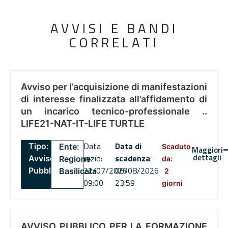
AVVISI E BANDI
CORRELATI
Avviso per l’acquisizione di manifestazioni
di interesse finalizzata all’affidamento di
un incarico tecnico-professionale ..
LIFE21-NAT-IT-LIFE TURTLE
Data
Data di
Tipo:
Ente:
Scaduto
Maggiori
dettagli
inizio:
scadenza
:
Avviso
Regione
da:
22/07/2026
06/08/2026
Pubblico
Basilicata
2
09:00
23:59
giorni
AVVISO PUBBLICO PER LA FORMAZIONE