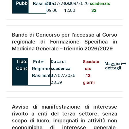
16/07/2026
09/09/2026
Pubblico
Basilicata
scadenza:
09:00
12:00
32
Bando di Concorso per l’accesso al Corso
regionale di Formazione Specifica in
Medicina Generale – triennio 2026/2029
Data di
Tipo:
Ente:
Scaduto
Maggiori
dettagli
scadenza
:
Concorsi
Regione
da:
27/07/2026
Basilicata
12
23:59
giorni
Avviso di manifestazione di interesse
rivolto a enti del terzo settore, senza
scopo di lucro, impegnati in attività non
economiche di interesse generale,