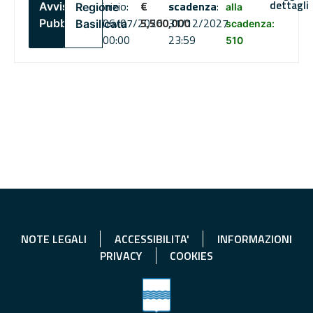
dettagli
inizio:
€
scadenza
:
Avviso
Regione
alla
06/07/2026
5,500,000
31/12/2027
Pubblico
Basilicata
scadenza:
00:00
23:59
510
NOTE LEGALI
ACCESSIBILITA'
INFORMAZIONI
PRIVACY
COOKIES