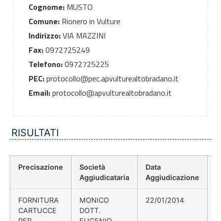
Cognome:
MUSTO
Comune:
Rionero in Vulture
Indirizzo:
VIA MAZZINI
Fax:
0972725249
Telefono:
0972725225
PEC:
protocollo@pec.apvulturealtobradano.it
Email:
protocollo@apvulturealtobradano.it
RISULTATI
Precisazione
Società
Data
P
Aggiudicataria
Aggiudicazione
D
FORNITURA
MONICO
22/01/2014
CARTUCCE
DOTT.
PER
EUGENIO