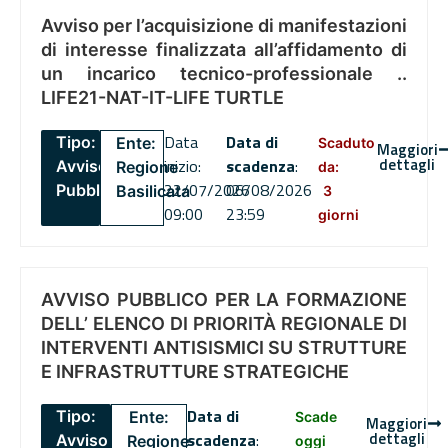
Avviso per l’acquisizione di manifestazioni
di interesse finalizzata all’affidamento di
un incarico tecnico-professionale ..
LIFE21-NAT-IT-LIFE TURTLE
Data
Data di
Tipo:
Ente:
Scaduto
Maggiori
dettagli
inizio:
scadenza
:
Avviso
Regione
da:
22/07/2026
06/08/2026
Pubblico
Basilicata
3
09:00
23:59
giorni
AVVISO PUBBLICO PER LA FORMAZIONE
DELL’ ELENCO DI PRIORITÀ REGIONALE DI
INTERVENTI ANTISISMICI SU STRUTTURE
E INFRASTRUTTURE STRATEGICHE
Data di
Tipo:
Ente:
Scade
Maggiori
dettagli
scadenza
:
Avviso
Regione
oggi