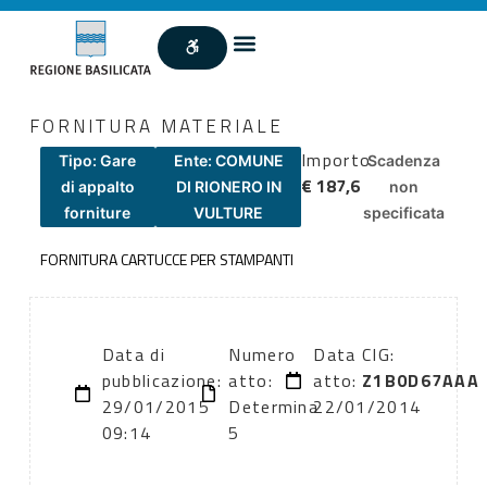
FORNITURA MATERIALE
Importo
Tipo: Gare
Ente: COMUNE
Scadenza
€ 187,6
di appalto
DI RIONERO IN
non
forniture
VULTURE
specificata
FORNITURA CARTUCCE PER STAMPANTI
Data di
Numero
Data
CIG:
pubblicazione:
atto:
atto:
Z1B0D67AAA
29/01/2015
Determina
22/01/2014
09:14
5