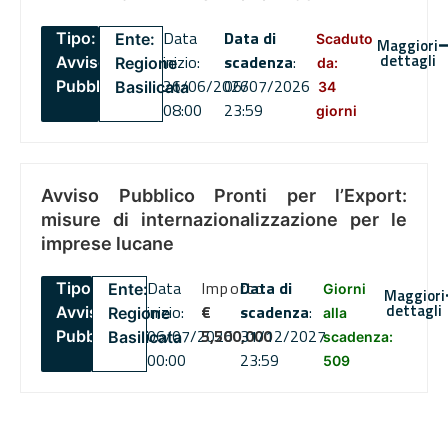
Data
Data di
Tipo:
Ente:
Scaduto
Maggiori
dettagli
inizio:
scadenza
:
Avviso
Regione
da:
26/06/2026
06/07/2026
Pubblico
Basilicata
34
08:00
23:59
giorni
Avviso Pubblico Pronti per l’Export:
misure di internazionalizzazione per le
imprese lucane
Data
Importo
Data di
Tipo:
Ente:
Giorni
Maggiori
dettagli
inizio:
€
scadenza
:
Avviso
Regione
alla
06/07/2026
5,500,000
31/12/2027
Pubblico
Basilicata
scadenza:
00:00
23:59
509