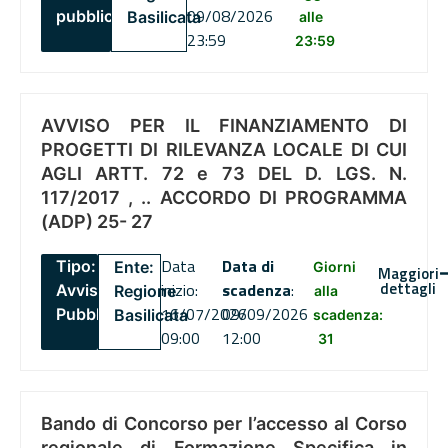
09/08/2026
pubblico
Basilicata
alle
23:59
23:59
AVVISO PER IL FINANZIAMENTO DI
PROGETTI DI RILEVANZA LOCALE DI CUI
AGLI ARTT. 72 e 73 DEL D. LGS. N.
117/2017 , .. ACCORDO DI PROGRAMMA
(ADP) 25- 27
Data
Data di
Tipo:
Ente:
Giorni
Maggiori
dettagli
inizio:
scadenza
:
Avviso
Regione
alla
16/07/2026
09/09/2026
Pubblico
Basilicata
scadenza:
09:00
12:00
31
Bando di Concorso per l’accesso al Corso
regionale di Formazione Specifica in