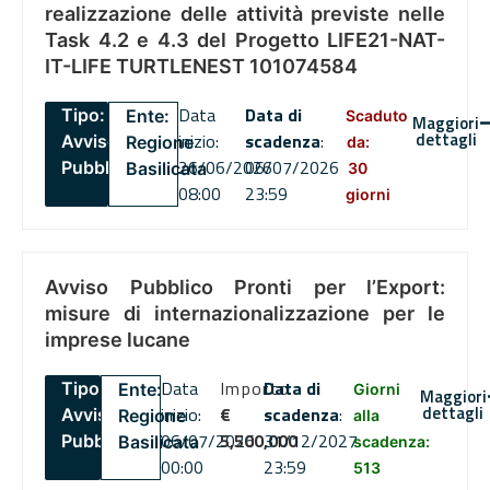
realizzazione delle attività previste nelle
Task 4.2 e 4.3 del Progetto LIFE21-NAT-
IT-LIFE TURTLENEST 101074584
Data
Data di
Tipo:
Ente:
Scaduto
Maggiori
dettagli
inizio:
scadenza
:
Avviso
Regione
da:
26/06/2026
06/07/2026
Pubblico
Basilicata
30
08:00
23:59
giorni
Avviso Pubblico Pronti per l’Export:
misure di internazionalizzazione per le
imprese lucane
Data
Importo
Data di
Tipo:
Ente:
Giorni
Maggiori
dettagli
inizio:
€
scadenza
:
Avviso
Regione
alla
06/07/2026
5,500,000
31/12/2027
Pubblico
Basilicata
scadenza:
00:00
23:59
513