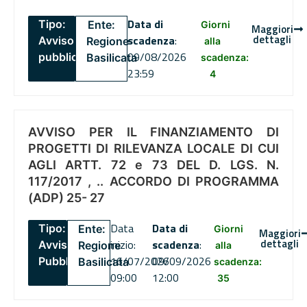
Data di
Tipo:
Ente:
Giorni
Maggiori
dettagli
scadenza
:
Avviso
Regione
alla
09/08/2026
pubblico
Basilicata
scadenza:
23:59
4
AVVISO PER IL FINANZIAMENTO DI
PROGETTI DI RILEVANZA LOCALE DI CUI
AGLI ARTT. 72 e 73 DEL D. LGS. N.
117/2017 , .. ACCORDO DI PROGRAMMA
(ADP) 25- 27
Data
Data di
Tipo:
Ente:
Giorni
Maggiori
dettagli
inizio:
scadenza
:
Avviso
Regione
alla
16/07/2026
09/09/2026
Pubblico
Basilicata
scadenza:
09:00
12:00
35