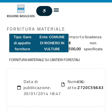
FORNITURA MATERIALE
Importo
Tipo: Gare
Ente: COMUNE
Scadenza
€
di appalto
DI RIONERO IN
non
500,00
forniture
VULTURE
specificata
FORNITURA MATERIALE SU CANTIERI FORESTALI
Data di
Numero
CIG:
pubblicazione:
atto:
Z720C59AA3
30/01/2014 18:47