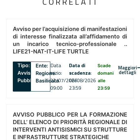
CORRELATI
Avviso per l’acquisizione di manifestazioni
di interesse finalizzata all’affidamento di
un incarico tecnico-professionale ..
LIFE21-NAT-IT-LIFE TURTLE
Data
Data di
Tipo:
Ente:
Scade
Maggiori
dettagli
inizio:
scadenza
:
Avviso
Regione
domani
22/07/2026
06/08/2026
Pubblico
Basilicata
alle
09:00
23:59
23:59
AVVISO PUBBLICO PER LA FORMAZIONE
DELL’ ELENCO DI PRIORITÀ REGIONALE DI
INTERVENTI ANTISISMICI SU STRUTTURE
E INFRASTRUTTURE STRATEGICHE