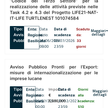
“Codice del Terzo Settore” per la
realizzazione delle attività previste nelle
Task 4.2 e 4.3 del Progetto LIFE21-NAT-
IT-LIFE TURTLENEST 101074584
Data
Data di
Tipo:
Ente:
Scaduto
Maggiori
dettagli
inizio:
scadenza
:
Avviso
Regione
da:
26/06/2026
06/07/2026
Pubblico
Basilicata
33
08:00
23:59
giorni
Avviso Pubblico Pronti per l’Export:
misure di internazionalizzazione per le
imprese lucane
Data
Importo
Data di
Tipo:
Ente:
Giorni
Maggiori
dettagli
inizio:
€
scadenza
:
Avviso
Regione
alla
06/07/2026
5,500,000
31/12/2027
Pubblico
Basilicata
scadenza:
00:00
23:59
510