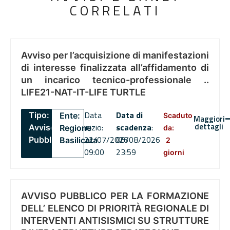
CORRELATI
Avviso per l’acquisizione di manifestazioni
di interesse finalizzata all’affidamento di
un incarico tecnico-professionale ..
LIFE21-NAT-IT-LIFE TURTLE
Data
Data di
Tipo:
Ente:
Scaduto
Maggiori
dettagli
inizio:
scadenza
:
Avviso
Regione
da:
22/07/2026
06/08/2026
Pubblico
Basilicata
2
09:00
23:59
giorni
AVVISO PUBBLICO PER LA FORMAZIONE
DELL’ ELENCO DI PRIORITÀ REGIONALE DI
INTERVENTI ANTISISMICI SU STRUTTURE