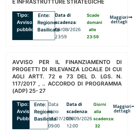
E INFRASTRUTTURE STRATEGICHE
Data di
Tipo:
Ente:
Scade
Maggiori
dettagli
scadenza
:
Avviso
Regione
domani
09/08/2026
pubblico
Basilicata
alle
23:59
23:59
AVVISO PER IL FINANZIAMENTO DI
PROGETTI DI RILEVANZA LOCALE DI CUI
AGLI ARTT. 72 e 73 DEL D. LGS. N.
117/2017 , .. ACCORDO DI PROGRAMMA
(ADP) 25- 27
Data
Data di
Tipo:
Ente:
Giorni
Maggiori
dettagli
inizio:
scadenza
:
Avviso
Regione
alla
16/07/2026
09/09/2026
Pubblico
Basilicata
scadenza:
09:00
12:00
32