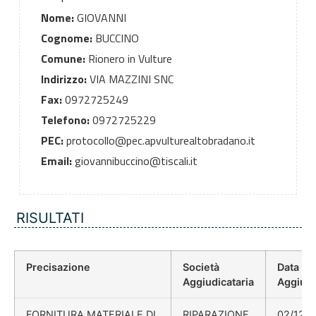
Nome:
GIOVANNI
Cognome:
BUCCINO
Comune:
Rionero in Vulture
Indirizzo:
VIA MAZZINI SNC
Fax:
0972725249
Telefono:
0972725229
PEC:
protocollo@pec.apvulturealtobradano.it
Email:
giovannibuccino@tiscali.it
RISULTATI
Precisazione
Società
Data
Aggiudicataria
Aggiudi
FORNITURA MATERIALE DI
RIPARAZIONE
02/12/2