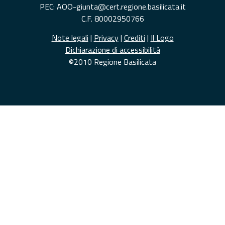
PEC: AOO-giunta@cert.regione.basilicata.it
C.F. 80002950766
Note legali
|
Privacy
|
Crediti
|
Il Logo
Dichiarazione di accessibilità
©2010 Regione Basilicata