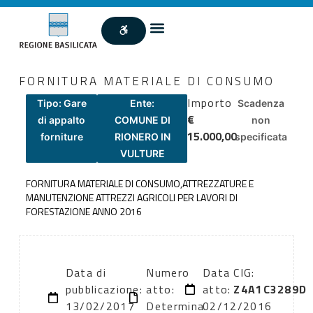
FORNITURA MATERIALE DI CONSUMO
Importo
Tipo: Gare
Ente:
Scadenza
€
di appalto
COMUNE DI
non
15.000,00
forniture
RIONERO IN
specificata
VULTURE
FORNITURA MATERIALE DI CONSUMO,ATTREZZATURE E
MANUTENZIONE ATTREZZI AGRICOLI PER LAVORI DI
FORESTAZIONE ANNO 2016
Data di
Numero
Data
CIG:
pubblicazione:
atto:
atto:
Z4A1C3289D
13/02/2017
Determina
02/12/2016