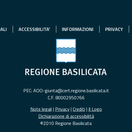
ALI
ACCESSIBILITA'
INFORMAZIONI
PRIVACY
PEC: AOO-giunta@cert.regione.basilicata.it
C.F. 80002950766
Note legali
|
Privacy
|
Crediti
|
Il Logo
Dichiarazione di accessibilità
©2010 Regione Basilicata