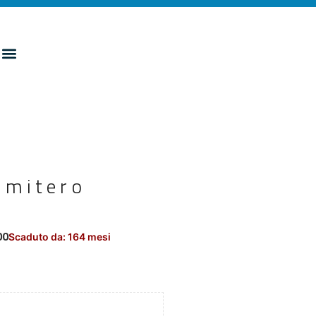
imitero
00
Scaduto da: 164 mesi