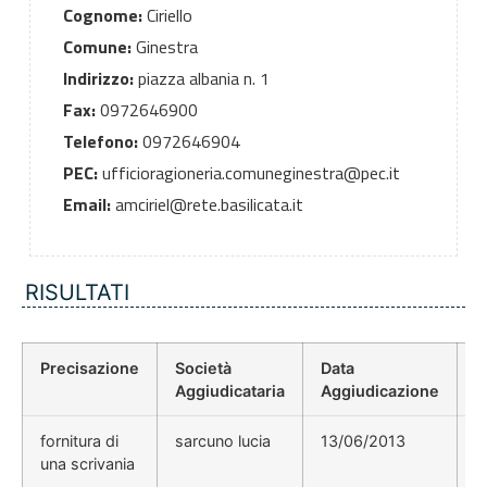
Cognome:
Ciriello
Comune:
Ginestra
Indirizzo:
piazza albania n. 1
Fax:
0972646900
Telefono:
0972646904
PEC:
ufficioragioneria.comuneginestra@pec.it
Email:
amciriel@rete.basilicata.it
RISULTATI
Precisazione
Società
Data
P
Aggiudicataria
Aggiudicazione
D
fornitura di
sarcuno lucia
13/06/2013
una scrivania