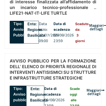
di interesse finalizzata all’affidamento di
un incarico tecnico-professionale ..
LIFE21-NAT-IT-LIFE TURTLE
Data
Data di
Tipo:
Ente:
Scaduto
Maggiori
dettagli
inizio:
scadenza
:
Avviso
Regione
da:
22/07/2026
06/08/2026
Pubblico
Basilicata
3
09:00
23:59
giorni
AVVISO PUBBLICO PER LA FORMAZIONE
DELL’ ELENCO DI PRIORITÀ REGIONALE DI
INTERVENTI ANTISISMICI SU STRUTTURE
E INFRASTRUTTURE STRATEGICHE
Data di
Tipo:
Ente:
Scade
Maggiori
dettagli
scadenza
:
Avviso
Regione
oggi
09/08/2026
pubblico
Basilicata
alle
23:59
23:59