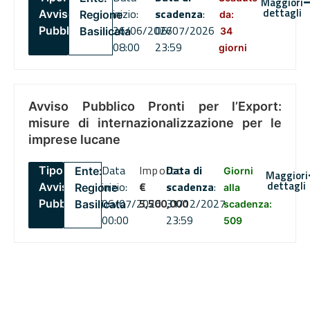
Maggiori
dettagli
inizio:
scadenza
:
Avviso
Regione
da:
26/06/2026
06/07/2026
Pubblico
Basilicata
34
08:00
23:59
giorni
Avviso Pubblico Pronti per l’Export:
misure di internazionalizzazione per le
imprese lucane
Data
Importo
Data di
Tipo:
Ente:
Giorni
Maggiori
dettagli
inizio:
€
scadenza
:
Avviso
Regione
alla
06/07/2026
5,500,000
31/12/2027
Pubblico
Basilicata
scadenza:
00:00
23:59
509