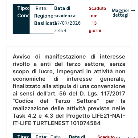
Data di
Tipo:
Ente:
Scaduto
Maggiori
dettagli
scadenza
:
Concorsi
Regione
da:
27/07/2026
Basilicata
13
23:59
giorni
Avviso di manifestazione di interesse
rivolto a enti del terzo settore, senza
scopo di lucro, impegnati in attività non
economiche di interesse generale,
finalizzato alla stipula di una convenzione
ai sensi dell’art. 56 del D. Lgs. 117/2017
“Codice del Terzo Settore” per la
realizzazione delle attività previste nelle
Task 4.2 e 4.3 del Progetto LIFE21-NAT-
IT-LIFE TURTLENEST 101074584
Data
Data di
Tipo:
Ente:
Scaduto