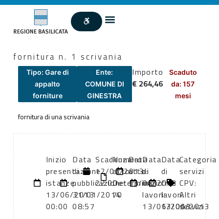
fornitura n. 1 scrivania
Importo
Tipo: Gare di
Ente:
Scaduto
€ 264,46
appalto
COMUNE DI
da: 157
forniture
GINESTRA
mesi
fornitura di una scrivania
Inizio
Data
Scadenza:
Numero
Data
Data
Data
Categoria
presentazione
di
12/06/2013
atto:
atto:
di
di
servizi
istanze:
pubblicazione:
22:00
Determina
13/06/2013
inizio
fine
CPV:
13/06/2013
31/01/2014
70
lavori:
lavori:
Altri
00:00
08:57
13/06/2013
13/06/2013
servizi