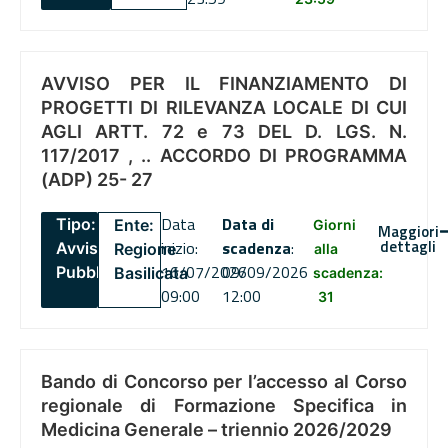
AVVISO PER IL FINANZIAMENTO DI
PROGETTI DI RILEVANZA LOCALE DI CUI
AGLI ARTT. 72 e 73 DEL D. LGS. N.
117/2017 , .. ACCORDO DI PROGRAMMA
(ADP) 25- 27
Data
Data di
Tipo:
Ente:
Giorni
Maggiori
dettagli
inizio:
scadenza
:
Avviso
Regione
alla
16/07/2026
09/09/2026
Pubblico
Basilicata
scadenza:
09:00
12:00
31
Bando di Concorso per l’accesso al Corso
regionale di Formazione Specifica in
Medicina Generale – triennio 2026/2029