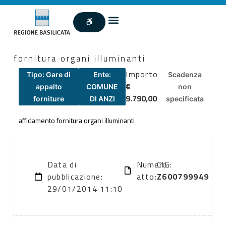
fornitura organi illuminanti
Importo
Tipo: Gare di
Ente:
Scadenza
€
appalto
COMUNE
non
9.790,00
forniture
DI ANZI
specificata
affidamento fornitura organi illuminanti
Data di
Numero
CIG:
pubblicazione:
atto:
Z600799949
29/01/2014 11:10