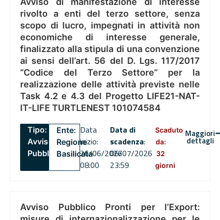
Avviso di manifestazione di interesse
rivolto a enti del terzo settore, senza
scopo di lucro, impegnati in attività non
economiche di interesse generale,
finalizzato alla stipula di una convenzione
ai sensi dell’art. 56 del D. Lgs. 117/2017
“Codice del Terzo Settore” per la
realizzazione delle attività previste nelle
Task 4.2 e 4.3 del Progetto LIFE21-NAT-
IT-LIFE TURTLENEST 101074584
Data
Data di
Tipo:
Ente:
Scaduto
Maggiori
dettagli
inizio:
scadenza
:
Avviso
Regione
da:
26/06/2026
06/07/2026
Pubblico
Basilicata
32
08:00
23:59
giorni
Avviso Pubblico Pronti per l’Export:
misure di internazionalizzazione per le