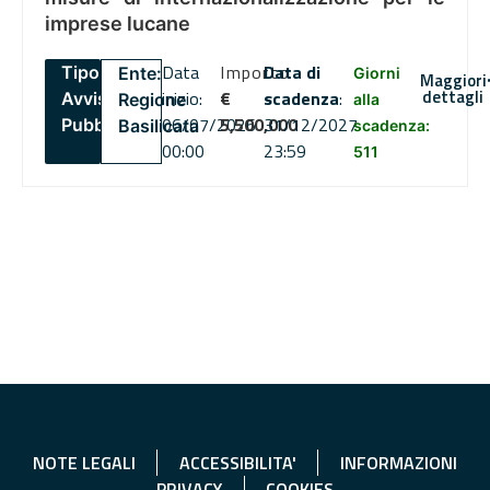
imprese lucane
Data
Importo
Data di
Tipo:
Ente:
Giorni
Maggiori
dettagli
inizio:
€
scadenza
:
Avviso
Regione
alla
06/07/2026
5,500,000
31/12/2027
Pubblico
Basilicata
scadenza:
00:00
23:59
511
NOTE LEGALI
ACCESSIBILITA'
INFORMAZIONI
PRIVACY
COOKIES