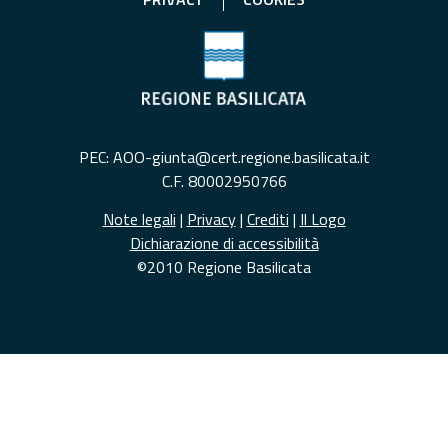
PEC: AOO-giunta@cert.regione.basilicata.it
C.F. 80002950766
Note legali
|
Privacy
|
Crediti
|
Il Logo
Dichiarazione di accessibilità
©2010 Regione Basilicata