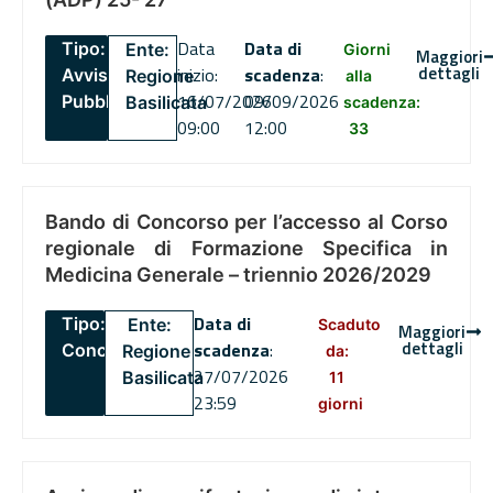
Data
Data di
Tipo:
Ente:
Giorni
Maggiori
dettagli
inizio:
scadenza
:
Avviso
Regione
alla
16/07/2026
09/09/2026
Pubblico
Basilicata
scadenza:
09:00
12:00
33
Bando di Concorso per l’accesso al Corso
regionale di Formazione Specifica in
Medicina Generale – triennio 2026/2029
Data di
Tipo:
Ente:
Scaduto
Maggiori
dettagli
scadenza
:
Concorsi
Regione
da:
27/07/2026
Basilicata
11
23:59
giorni