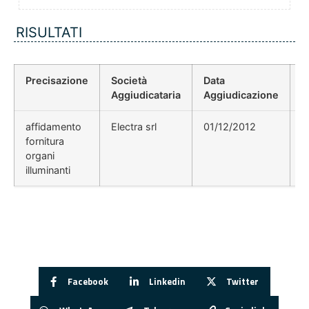
RISULTATI
Precisazione
Società
Data
P
Aggiudicataria
Aggiudicazione
D
affidamento
Electra srl
01/12/2012
fornitura
organi
illuminanti
Facebook
Linkedin
Twitter