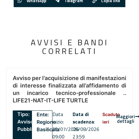
WhatsApp
Telegram
Copia link
AVVISI E BANDI
CORRELATI
Avviso per l’acquisizione di manifestazioni
di interesse finalizzata all’affidamento di
un incarico tecnico-professionale ..
LIFE21-NAT-IT-LIFE TURTLE
Data
Data di
Tipo:
Ente:
Scaduto
Maggiori
dettagli
inizio:
scadenza
:
Avviso
Regione
ieri
22/07/2026
06/08/2026
Pubblico
Basilicata
09:00
23:59