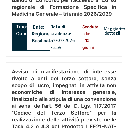
Bando di Concorso per l’accesso al Corso
regionale di Formazione Specifica in
Medicina Generale – triennio 2026/2029
Data di
Tipo:
Ente:
Scaduto
Maggiori
dettagli
scadenza
:
Concorsi
Regione
da:
27/07/2026
Basilicata
12
23:59
giorni
Avviso di manifestazione di interesse
rivolto a enti del terzo settore, senza
scopo di lucro, impegnati in attività non
economiche di interesse generale,
finalizzato alla stipula di una convenzione
ai sensi dell’art. 56 del D. Lgs. 117/2017
“Codice del Terzo Settore” per la
realizzazione delle attività previste nelle
Task 4.2 e 4.3 del Progetto LIFE21-NAT-