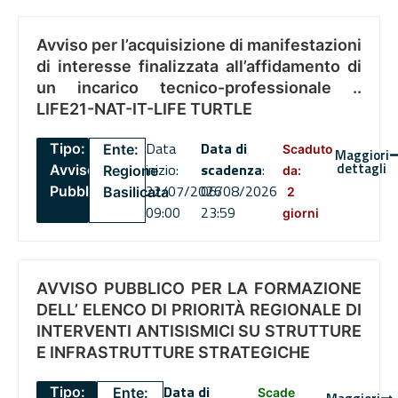
Avviso per l’acquisizione di manifestazioni
di interesse finalizzata all’affidamento di
un incarico tecnico-professionale ..
LIFE21-NAT-IT-LIFE TURTLE
Data
Data di
Tipo:
Ente:
Scaduto
Maggiori
dettagli
inizio:
scadenza
:
Avviso
Regione
da:
22/07/2026
06/08/2026
Pubblico
Basilicata
2
09:00
23:59
giorni
AVVISO PUBBLICO PER LA FORMAZIONE
DELL’ ELENCO DI PRIORITÀ REGIONALE DI
INTERVENTI ANTISISMICI SU STRUTTURE
E INFRASTRUTTURE STRATEGICHE
Data di
Tipo:
Ente:
Scade