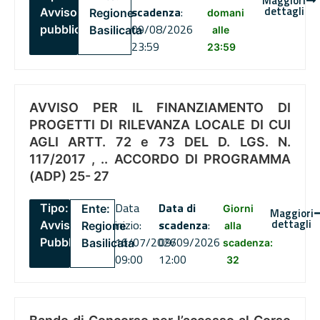
Maggiori
dettagli
scadenza
:
Avviso
Regione
domani
09/08/2026
pubblico
Basilicata
alle
23:59
23:59
AVVISO PER IL FINANZIAMENTO DI
PROGETTI DI RILEVANZA LOCALE DI CUI
AGLI ARTT. 72 e 73 DEL D. LGS. N.
117/2017 , .. ACCORDO DI PROGRAMMA
(ADP) 25- 27
Data
Data di
Tipo:
Ente:
Giorni
Maggiori
dettagli
inizio:
scadenza
:
Avviso
Regione
alla
16/07/2026
09/09/2026
Pubblico
Basilicata
scadenza:
09:00
12:00
32