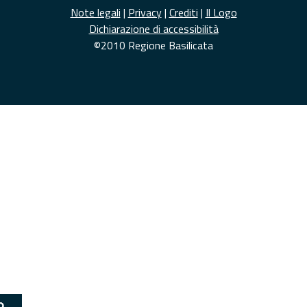
Note legali
|
Privacy
|
Crediti
|
Il Logo
Dichiarazione di accessibilità
©2010 Regione Basilicata