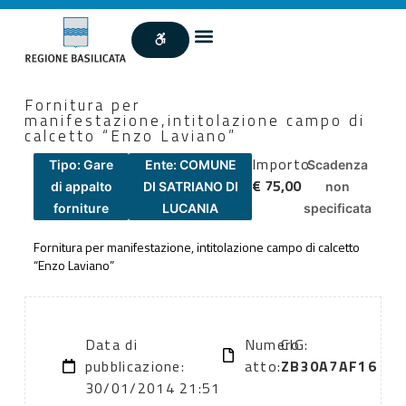
Fornitura per
manifestazione,intitolazione campo di
calcetto “Enzo Laviano”
Importo
Tipo: Gare
Ente: COMUNE
Scadenza
€ 75,00
di appalto
DI SATRIANO DI
non
forniture
LUCANIA
specificata
Fornitura per manifestazione, intitolazione campo di calcetto
“Enzo Laviano”
Data di
Numero
CIG:
pubblicazione:
atto:
ZB30A7AF16
30/01/2014 21:51