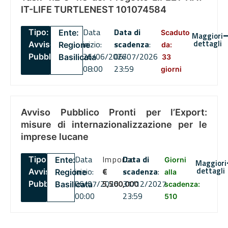
IT-LIFE TURTLENEST 101074584
Data
Data di
Tipo:
Ente:
Scaduto
Maggiori
dettagli
inizio:
scadenza
:
Avviso
Regione
da:
26/06/2026
06/07/2026
Pubblico
Basilicata
33
08:00
23:59
giorni
Avviso Pubblico Pronti per l’Export:
misure di internazionalizzazione per le
imprese lucane
Data
Importo
Data di
Tipo:
Ente:
Giorni
Maggiori
dettagli
inizio:
€
scadenza
:
Avviso
Regione
alla
06/07/2026
5,500,000
31/12/2027
Pubblico
Basilicata
scadenza:
00:00
23:59
510