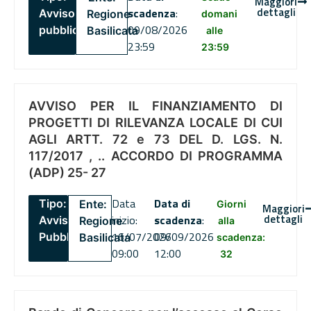
Maggiori
dettagli
scadenza
:
Avviso
Regione
domani
09/08/2026
pubblico
Basilicata
alle
23:59
23:59
AVVISO PER IL FINANZIAMENTO DI
PROGETTI DI RILEVANZA LOCALE DI CUI
AGLI ARTT. 72 e 73 DEL D. LGS. N.
117/2017 , .. ACCORDO DI PROGRAMMA
(ADP) 25- 27
Data
Data di
Tipo:
Ente:
Giorni
Maggiori
dettagli
inizio:
scadenza
:
Avviso
Regione
alla
16/07/2026
09/09/2026
Pubblico
Basilicata
scadenza:
09:00
12:00
32