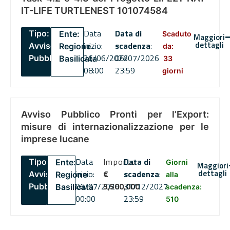
IT-LIFE TURTLENEST 101074584
Data
Data di
Tipo:
Ente:
Scaduto
Maggiori
dettagli
inizio:
scadenza
:
Avviso
Regione
da:
26/06/2026
06/07/2026
Pubblico
Basilicata
33
08:00
23:59
giorni
Avviso Pubblico Pronti per l’Export:
misure di internazionalizzazione per le
imprese lucane
Data
Importo
Data di
Tipo:
Ente:
Giorni
Maggiori
dettagli
inizio:
€
scadenza
:
Avviso
Regione
alla
06/07/2026
5,500,000
31/12/2027
Pubblico
Basilicata
scadenza:
00:00
23:59
510