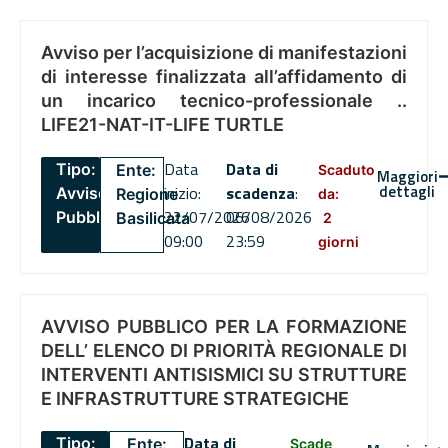
Avviso per l’acquisizione di manifestazioni
di interesse finalizzata all’affidamento di
un incarico tecnico-professionale ..
LIFE21-NAT-IT-LIFE TURTLE
Data
Data di
Tipo:
Ente:
Scaduto
Maggiori
dettagli
inizio:
scadenza
:
Avviso
Regione
da:
22/07/2026
06/08/2026
Pubblico
Basilicata
2
09:00
23:59
giorni
AVVISO PUBBLICO PER LA FORMAZIONE
DELL’ ELENCO DI PRIORITÀ REGIONALE DI
INTERVENTI ANTISISMICI SU STRUTTURE
E INFRASTRUTTURE STRATEGICHE
Data di
Tipo:
Ente:
Scade