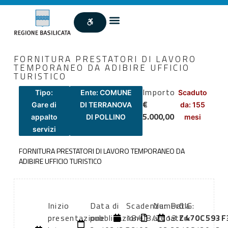
FORNITURA PRESTATORI DI LAVORO
TEMPORANEO DA ADIBIRE UFFICIO
TURISTICO
Importo
Tipo:
Ente: COMUNE
Scaduto
€
Gare di
DI TERRANOVA
da: 155
5.000,00
appalto
DI POLLINO
mesi
servizi
FORNITURA PRESTATORI DI LAVORO TEMPORANEO DA
ADIBIRE UFFICIO TURISTICO
Inizio
Data di
Scadenza:
Numero
Data
CIG:
presentazione
pubblicazione:
18/08/2013
atto:
atto:
Z470C593F