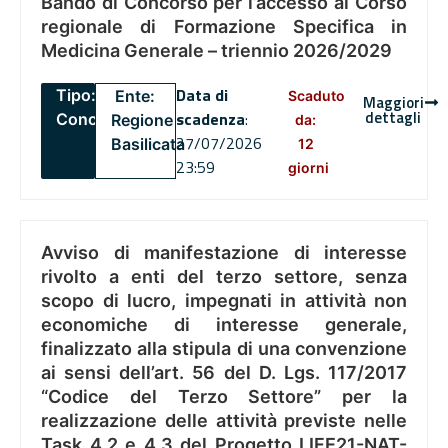
Bando di Concorso per l’accesso al Corso
regionale di Formazione Specifica in
Medicina Generale – triennio 2026/2029
Data di
Tipo:
Ente:
Scaduto
Maggiori
dettagli
scadenza
:
Concorsi
Regione
da:
27/07/2026
Basilicata
12
23:59
giorni
Avviso di manifestazione di interesse
rivolto a enti del terzo settore, senza
scopo di lucro, impegnati in attività non
economiche di interesse generale,
finalizzato alla stipula di una convenzione
ai sensi dell’art. 56 del D. Lgs. 117/2017
“Codice del Terzo Settore” per la
realizzazione delle attività previste nelle
Task 4.2 e 4.3 del Progetto LIFE21-NAT-