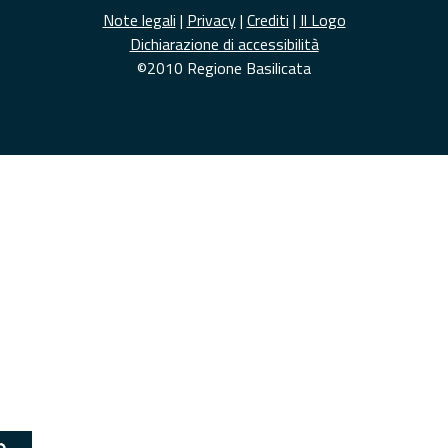
Note legali
|
Privacy
|
Crediti
|
Il Logo
Dichiarazione di accessibilità
©2010 Regione Basilicata