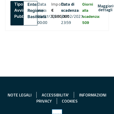
Data
Importo
Data di
Tipo:
Ente:
Giorni
Maggiori
dettagli
inizio:
€
scadenza
:
Avviso
Regione
alla
06/07/2026
5,500,000
31/12/2027
Pubblico
Basilicata
scadenza:
00:00
23:59
509
NOTE LEGALI
ACCESSIBILITA'
INFORMAZIONI
PRIVACY
COOKIES