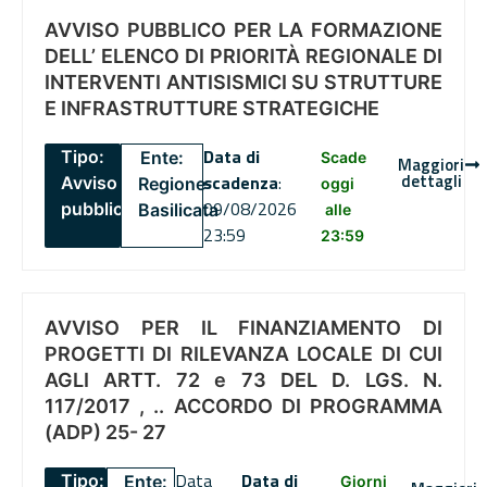
AVVISO PUBBLICO PER LA FORMAZIONE
DELL’ ELENCO DI PRIORITÀ REGIONALE DI
INTERVENTI ANTISISMICI SU STRUTTURE
E INFRASTRUTTURE STRATEGICHE
Data di
Tipo:
Ente:
Scade
Maggiori
dettagli
scadenza
:
Avviso
Regione
oggi
09/08/2026
pubblico
Basilicata
alle
23:59
23:59
AVVISO PER IL FINANZIAMENTO DI
PROGETTI DI RILEVANZA LOCALE DI CUI
AGLI ARTT. 72 e 73 DEL D. LGS. N.
117/2017 , .. ACCORDO DI PROGRAMMA
(ADP) 25- 27
Data
Data di
Tipo:
Ente:
Giorni