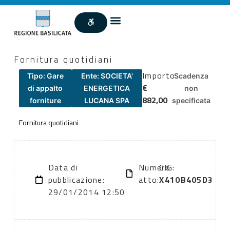
Fornitura quotidiani
Importo
Tipo: Gare
Ente: SOCIETA'
Scadenza
€
di appalto
ENERGETICA
non
882,00
forniture
LUCANA SPA
specificata
Fornitura quotidiani
Data di
Numero
CIG:
pubblicazione:
atto:
X410B405D3
29/01/2014 12:50