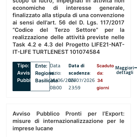
scopo di lucro, impegnati in attività non
economiche di interesse generale,
finalizzato alla stipula di una convenzione
ai sensi dell’art. 56 del D. Lgs. 117/2017
“Codice del Terzo Settore” per la
realizzazione delle attività previste nelle
Task 4.2 e 4.3 del Progetto LIFE21-NAT-
IT-LIFE TURTLENEST 101074584
Data
Data di
Tipo:
Ente:
Scaduto
Maggiori
dettagli
inizio:
scadenza
:
Avviso
Regione
da:
26/06/2026
06/07/2026
Pubblico
Basilicata
34
08:00
23:59
giorni
Avviso Pubblico Pronti per l’Export:
misure di internazionalizzazione per le
imprese lucane