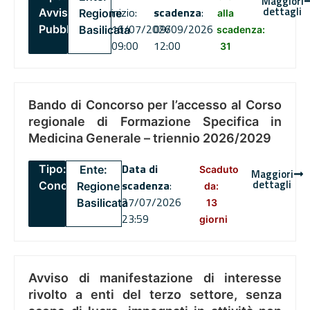
Maggiori
dettagli
inizio:
scadenza
:
Avviso
Regione
alla
16/07/2026
09/09/2026
Pubblico
Basilicata
scadenza:
09:00
12:00
31
Bando di Concorso per l’accesso al Corso
regionale di Formazione Specifica in
Medicina Generale – triennio 2026/2029
Data di
Tipo:
Ente:
Scaduto
Maggiori
dettagli
scadenza
:
Concorsi
Regione
da:
27/07/2026
Basilicata
13
23:59
giorni
Avviso di manifestazione di interesse
rivolto a enti del terzo settore, senza