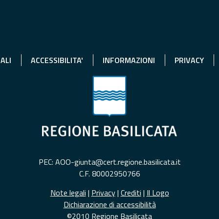
ALI
ACCESSIBILITA'
INFORMAZIONI
PRIVACY
PEC: AOO-giunta@cert.regione.basilicata.it
C.F. 80002950766
Note legali
|
Privacy
|
Crediti
|
Il Logo
Dichiarazione di accessibilità
©2010 Regione Basilicata