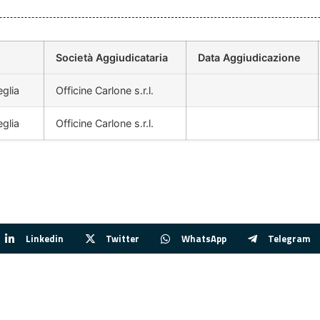
Società Aggiudicataria
Data Aggiudicazione
eglia
Officine Carlone s.r.l.
eglia
Officine Carlone s.r.l.
Linkedin
Twitter
WhatsApp
Telegram