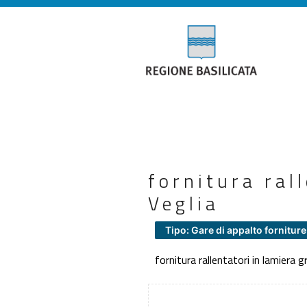
fornitura ral
Veglia
Tipo: Gare di appalto forniture
fornitura rallentatori in lamiera g