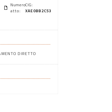
Numero
CIG:
atto:
XAE0BB2C53
DAMENTO DIRETTO