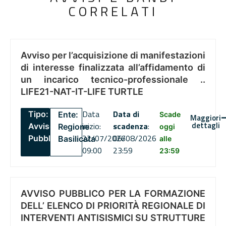
CORRELATI
Avviso per l’acquisizione di manifestazioni
di interesse finalizzata all’affidamento di
un incarico tecnico-professionale ..
LIFE21-NAT-IT-LIFE TURTLE
Data
Data di
Tipo:
Ente:
Scade
Maggiori
dettagli
inizio:
scadenza
:
Avviso
Regione
oggi
22/07/2026
06/08/2026
Pubblico
Basilicata
alle
09:00
23:59
23:59
AVVISO PUBBLICO PER LA FORMAZIONE
DELL’ ELENCO DI PRIORITÀ REGIONALE DI
INTERVENTI ANTISISMICI SU STRUTTURE