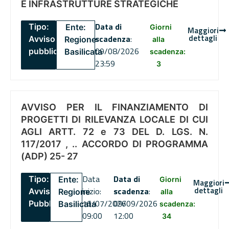
E INFRASTRUTTURE STRATEGICHE
Data di
Tipo:
Ente:
Giorni
Maggiori
dettagli
scadenza
:
Avviso
Regione
alla
09/08/2026
pubblico
Basilicata
scadenza:
23:59
3
AVVISO PER IL FINANZIAMENTO DI
PROGETTI DI RILEVANZA LOCALE DI CUI
AGLI ARTT. 72 e 73 DEL D. LGS. N.
117/2017 , .. ACCORDO DI PROGRAMMA
(ADP) 25- 27
Data
Data di
Tipo:
Ente:
Giorni
Maggiori
dettagli
inizio:
scadenza
:
Avviso
Regione
alla
16/07/2026
09/09/2026
Pubblico
Basilicata
scadenza:
09:00
12:00
34