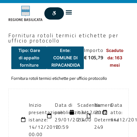
Fornitura rotoli termici etichette per
ufficio protocollo
Importo
Tipo: Gare
Ente:
Scaduto
€ 105,79
di appalto
COMUNE DI
da: 163
forniture
RIPACANDIDA
mesi
Fornitura rotoli termici etichette per ufficio protocollo
Inizio
Data di
Scadenza:
Numero
Data
presentazione
pubblicazione:
13/12/2012
atto:
atto:
istanze:
29/01/2014
23:00
Determina
14/12/20
14/12/2012
10:59
249
00:00