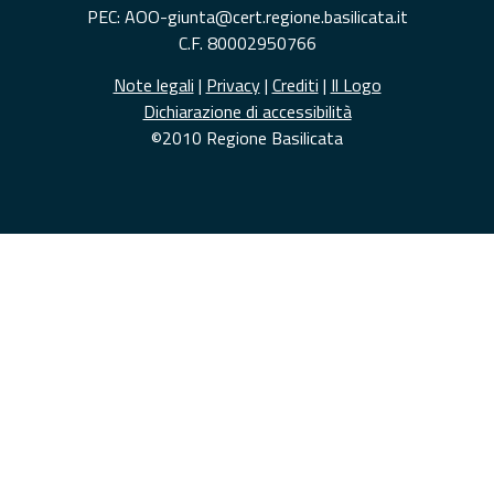
PEC: AOO-giunta@cert.regione.basilicata.it
C.F. 80002950766
Note legali
|
Privacy
|
Crediti
|
Il Logo
Dichiarazione di accessibilità
©2010 Regione Basilicata