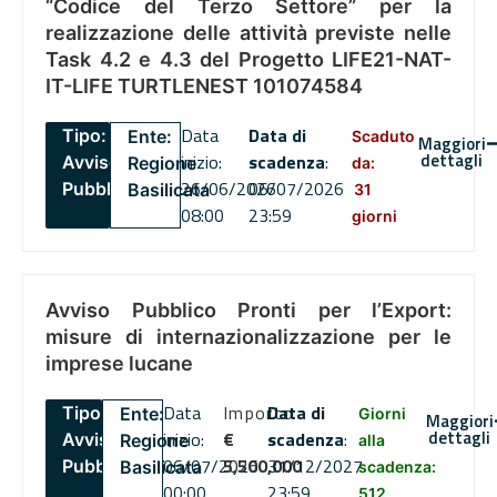
“Codice del Terzo Settore” per la
realizzazione delle attività previste nelle
Task 4.2 e 4.3 del Progetto LIFE21-NAT-
IT-LIFE TURTLENEST 101074584
Data
Data di
Tipo:
Ente:
Scaduto
Maggiori
dettagli
inizio:
scadenza
:
Avviso
Regione
da:
26/06/2026
06/07/2026
Pubblico
Basilicata
31
08:00
23:59
giorni
Avviso Pubblico Pronti per l’Export:
misure di internazionalizzazione per le
imprese lucane
Data
Importo
Data di
Tipo:
Ente:
Giorni
Maggiori
dettagli
inizio:
€
scadenza
:
Avviso
Regione
alla
06/07/2026
5,500,000
31/12/2027
Pubblico
Basilicata
scadenza:
00:00
23:59
512