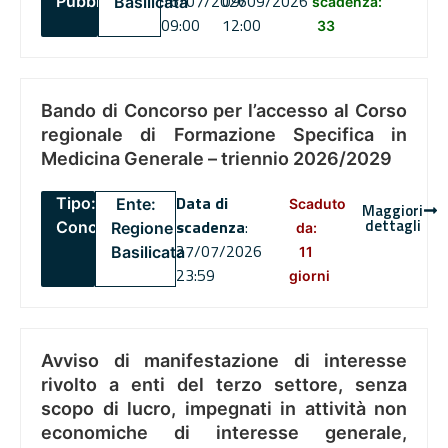
16/07/2026
09/09/2026
Pubblico
Basilicata
scadenza:
09:00
12:00
33
Bando di Concorso per l’accesso al Corso
regionale di Formazione Specifica in
Medicina Generale – triennio 2026/2029
Data di
Tipo:
Ente:
Scaduto
Maggiori
dettagli
scadenza
:
Concorsi
Regione
da:
27/07/2026
Basilicata
11
23:59
giorni
Avviso di manifestazione di interesse
rivolto a enti del terzo settore, senza
scopo di lucro, impegnati in attività non
economiche di interesse generale,