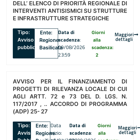
DELL’ ELENCO DI PRIORITÀ REGIONALE DI
INTERVENTI ANTISISMICI SU STRUTTURE
E INFRASTRUTTURE STRATEGICHE
Data di
Tipo:
Ente:
Giorni
Maggiori
dettagli
scadenza
:
Avviso
Regione
alla
09/08/2026
pubblico
Basilicata
scadenza:
23:59
2
AVVISO PER IL FINANZIAMENTO DI
PROGETTI DI RILEVANZA LOCALE DI CUI
AGLI ARTT. 72 e 73 DEL D. LGS. N.
117/2017 , .. ACCORDO DI PROGRAMMA
(ADP) 25- 27
Data
Data di
Tipo:
Ente:
Giorni
Maggiori
dettagli
inizio:
scadenza
:
Avviso
Regione
alla