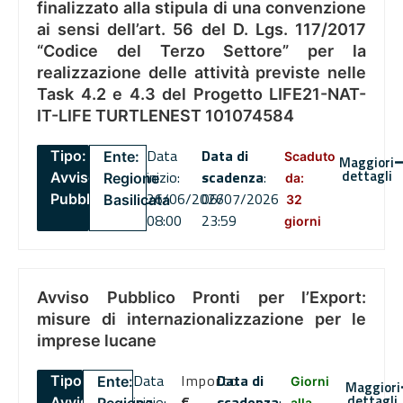
finalizzato alla stipula di una convenzione
ai sensi dell’art. 56 del D. Lgs. 117/2017
“Codice del Terzo Settore” per la
realizzazione delle attività previste nelle
Task 4.2 e 4.3 del Progetto LIFE21-NAT-
IT-LIFE TURTLENEST 101074584
Data
Data di
Tipo:
Ente:
Scaduto
Maggiori
dettagli
inizio:
scadenza
:
Avviso
Regione
da:
26/06/2026
06/07/2026
Pubblico
Basilicata
32
08:00
23:59
giorni
Avviso Pubblico Pronti per l’Export:
misure di internazionalizzazione per le
imprese lucane
Data
Importo
Data di
Tipo:
Ente:
Giorni
Maggiori
dettagli
inizio:
€
scadenza
:
Avviso
alla