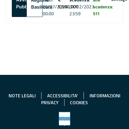
Regione
06/07/2026
5,500,000
31/12/2027
Pubblico
Basilicata
scadenza:
00:00
23:59
511
NOTE LEGALI
ACCESSIBILITA'
INFORMAZIONI
PRIVACY
COOKIES