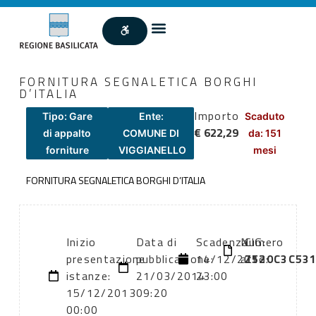
FORNITURA SEGNALETICA BORGHI
D’ITALIA
Importo
Tipo: Gare
Ente:
Scaduto
€ 622,29
di appalto
COMUNE DI
da: 151
forniture
VIGGIANELLO
mesi
FORNITURA SEGNALETICA BORGHI D’ITALIA
Inizio
Data di
Scadenza:
Numero
CIG:
presentazione
pubblicazione:
14/12/2013
atto:
Z520C3C53
istanze:
21/03/2014
23:00
15/12/2013
09:20
00:00