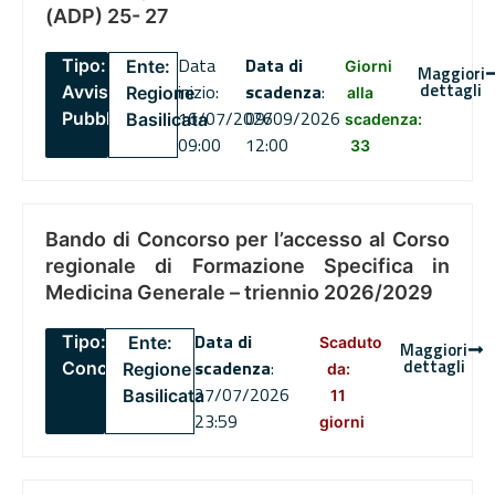
(ADP) 25- 27
Data
Data di
Tipo:
Ente:
Giorni
Maggiori
dettagli
inizio:
scadenza
:
Avviso
Regione
alla
16/07/2026
09/09/2026
Pubblico
Basilicata
scadenza:
09:00
12:00
33
Bando di Concorso per l’accesso al Corso
regionale di Formazione Specifica in
Medicina Generale – triennio 2026/2029
Data di
Tipo:
Ente:
Scaduto
Maggiori
dettagli
scadenza
:
Concorsi
Regione
da:
27/07/2026
Basilicata
11
23:59
giorni