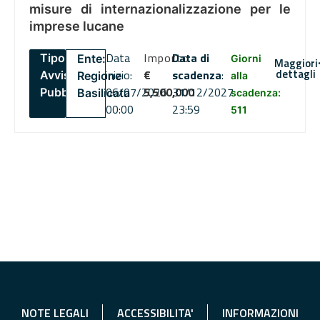
misure di internazionalizzazione per le
imprese lucane
Data
Importo
Data di
Tipo:
Ente:
Giorni
Maggiori
dettagli
inizio:
€
scadenza
:
Avviso
Regione
alla
06/07/2026
5,500,000
31/12/2027
Pubblico
Basilicata
scadenza:
00:00
23:59
511
NOTE LEGALI
ACCESSIBILITA'
INFORMAZIONI