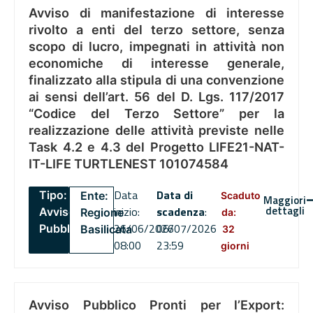
Avviso di manifestazione di interesse
rivolto a enti del terzo settore, senza
scopo di lucro, impegnati in attività non
economiche di interesse generale,
finalizzato alla stipula di una convenzione
ai sensi dell’art. 56 del D. Lgs. 117/2017
“Codice del Terzo Settore” per la
realizzazione delle attività previste nelle
Task 4.2 e 4.3 del Progetto LIFE21-NAT-
IT-LIFE TURTLENEST 101074584
Data
Data di
Tipo:
Ente:
Scaduto
Maggiori
dettagli
inizio:
scadenza
:
Avviso
Regione
da:
26/06/2026
06/07/2026
Pubblico
Basilicata
32
08:00
23:59
giorni
Avviso Pubblico Pronti per l’Export: