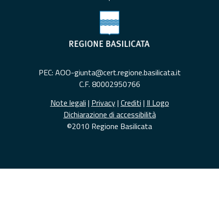
PEC: AOO-giunta@cert.regione.basilicata.it
C.F. 80002950766
Note legali
|
Privacy
|
Crediti
|
Il Logo
Dichiarazione di accessibilità
©2010 Regione Basilicata