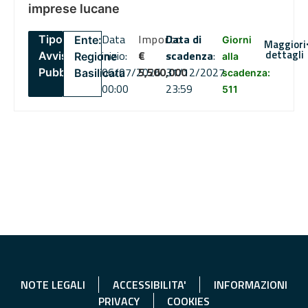
imprese lucane
Data
Importo
Data di
Tipo:
Ente:
Giorni
Maggiori
dettagli
inizio:
€
scadenza
:
Avviso
Regione
alla
06/07/2026
5,500,000
31/12/2027
Pubblico
Basilicata
scadenza:
00:00
23:59
511
NOTE LEGALI
ACCESSIBILITA'
INFORMAZIONI
PRIVACY
COOKIES