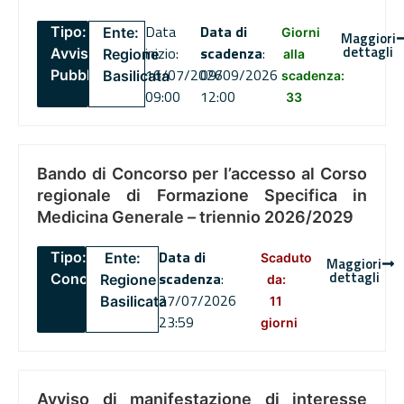
Data
Data di
Tipo:
Ente:
Giorni
Maggiori
dettagli
inizio:
scadenza
:
Avviso
Regione
alla
16/07/2026
09/09/2026
Pubblico
Basilicata
scadenza:
09:00
12:00
33
Bando di Concorso per l’accesso al Corso
regionale di Formazione Specifica in
Medicina Generale – triennio 2026/2029
Data di
Tipo:
Ente:
Scaduto
Maggiori
dettagli
scadenza
:
Concorsi
Regione
da:
27/07/2026
Basilicata
11
23:59
giorni
Avviso di manifestazione di interesse