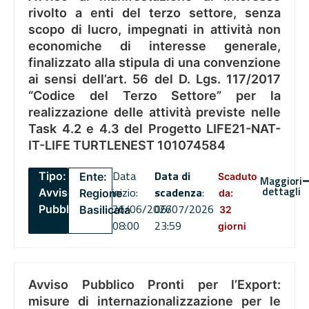
rivolto a enti del terzo settore, senza
scopo di lucro, impegnati in attività non
economiche di interesse generale,
finalizzato alla stipula di una convenzione
ai sensi dell’art. 56 del D. Lgs. 117/2017
“Codice del Terzo Settore” per la
realizzazione delle attività previste nelle
Task 4.2 e 4.3 del Progetto LIFE21-NAT-
IT-LIFE TURTLENEST 101074584
Data
Data di
Tipo:
Ente:
Scaduto
Maggiori
dettagli
inizio:
scadenza
:
Avviso
Regione
da:
26/06/2026
06/07/2026
Pubblico
Basilicata
32
08:00
23:59
giorni
Avviso Pubblico Pronti per l’Export:
misure di internazionalizzazione per le