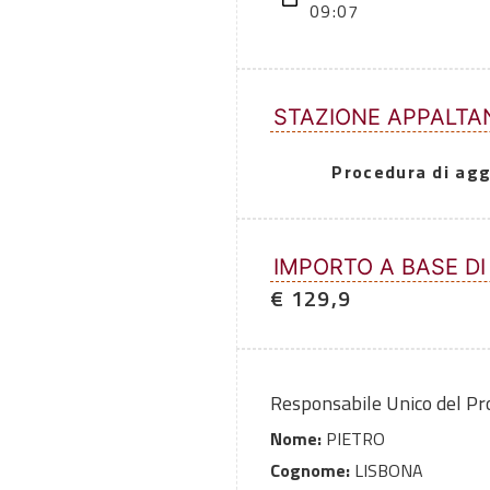
09:07
STAZIONE APPALTA
Procedura di agg
IMPORTO A BASE DI
€ 129,9
Responsabile Unico del P
Nome:
PIETRO
Cognome:
LISBONA