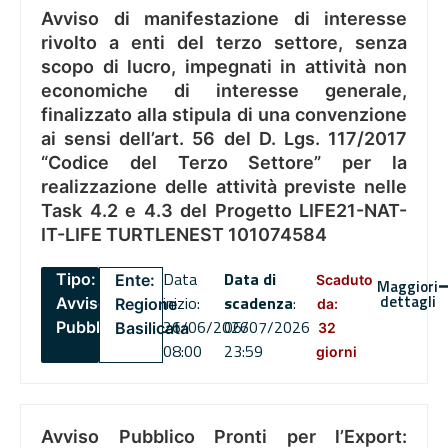
Avviso di manifestazione di interesse
rivolto a enti del terzo settore, senza
scopo di lucro, impegnati in attività non
economiche di interesse generale,
finalizzato alla stipula di una convenzione
ai sensi dell’art. 56 del D. Lgs. 117/2017
“Codice del Terzo Settore” per la
realizzazione delle attività previste nelle
Task 4.2 e 4.3 del Progetto LIFE21-NAT-
IT-LIFE TURTLENEST 101074584
Data
Data di
Tipo:
Ente:
Scaduto
Maggiori
dettagli
inizio:
scadenza
:
Avviso
Regione
da:
26/06/2026
06/07/2026
Pubblico
Basilicata
32
08:00
23:59
giorni
Avviso Pubblico Pronti per l’Export: