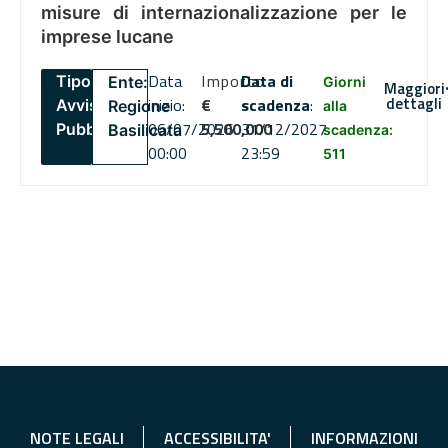
misure di internazionalizzazione per le
imprese lucane
Data
Importo
Data di
Tipo:
Ente:
Giorni
Maggiori
dettagli
inizio:
€
scadenza
:
Avviso
Regione
alla
06/07/2026
5,500,000
31/12/2027
Pubblico
Basilicata
scadenza:
00:00
23:59
511
NOTE LEGALI
ACCESSIBILITA'
INFORMAZIONI