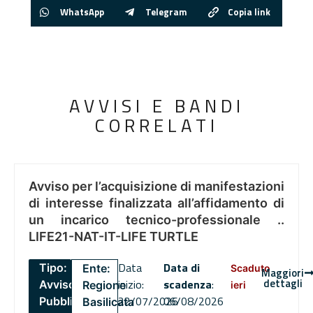
WhatsApp
Telegram
Copia link
AVVISI E BANDI
CORRELATI
Avviso per l’acquisizione di manifestazioni
di interesse finalizzata all’affidamento di
un incarico tecnico-professionale ..
LIFE21-NAT-IT-LIFE TURTLE
Data
Data di
Tipo:
Ente:
Scaduto
Maggiori
dettagli
inizio:
scadenza
:
Avviso
Regione
ieri
22/07/2026
06/08/2026
Pubblico
Basilicata