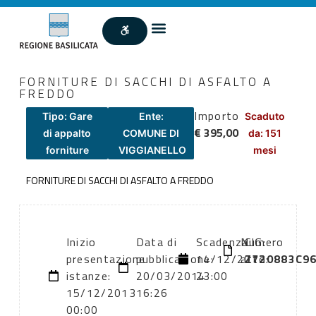
FORNITURE DI SACCHI DI ASFALTO A
FREDDO
Importo
Tipo: Gare
Ente:
Scaduto
€ 395,00
di appalto
COMUNE DI
da: 151
forniture
VIGGIANELLO
mesi
FORNITURE DI SACCHI DI ASFALTO A FREDDO
Inizio
Data di
Scadenza:
Numero
CIG:
presentazione
pubblicazione:
14/12/2013
atto:
Z720883C9
istanze:
20/03/2014
23:00
15/12/2013
16:26
00:00