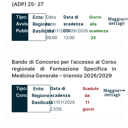
(ADP) 25- 27
Data
Data di
Tipo:
Ente:
Giorni
Maggiori
dettagli
inizio:
scadenza
:
Avviso
Regione
alla
16/07/2026
09/09/2026
Pubblico
Basilicata
scadenza:
09:00
12:00
33
Bando di Concorso per l’accesso al Corso
regionale di Formazione Specifica in
Medicina Generale – triennio 2026/2029
Data di
Tipo:
Ente:
Scaduto
Maggiori
dettagli
scadenza
:
Concorsi
Regione
da:
27/07/2026
Basilicata
11
23:59
giorni