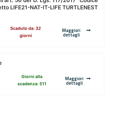
l’art. 56 del D. Lgs. 117/2017 “Codice
Progetto LIFE21-NAT-IT-LIFE TURTLENEST
Scaduto da: 32
Maggiori
dettagli
giorni
e
Giorni alla
Maggiori
dettagli
scadenza: 511