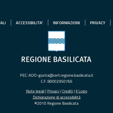
ALI
ACCESSIBILITA'
INFORMAZIONI
PRIVACY
PEC: AOO-giunta@cert.regione.basilicata.it
C.F. 80002950766
Note legali
|
Privacy
|
Crediti
|
Il Logo
Dichiarazione di accessibilità
©2010 Regione Basilicata