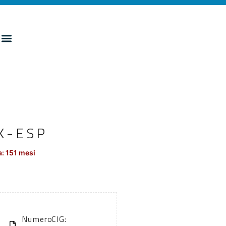
K-ESP
: 151 mesi
Numero
CIG: