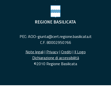
PEC: AOO-giunta@cert.regione.basilicata.it
C.F. 80002950766
Note legali
|
Privacy
|
Crediti
|
Il Logo
Dichiarazione di accessibilità
©2010 Regione Basilicata