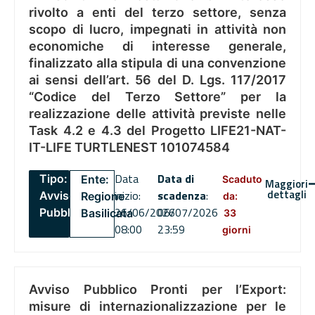
rivolto a enti del terzo settore, senza
scopo di lucro, impegnati in attività non
economiche di interesse generale,
finalizzato alla stipula di una convenzione
ai sensi dell’art. 56 del D. Lgs. 117/2017
“Codice del Terzo Settore” per la
realizzazione delle attività previste nelle
Task 4.2 e 4.3 del Progetto LIFE21-NAT-
IT-LIFE TURTLENEST 101074584
Data
Data di
Tipo:
Ente:
Scaduto
Maggiori
dettagli
inizio:
scadenza
:
Avviso
Regione
da:
26/06/2026
06/07/2026
Pubblico
Basilicata
33
08:00
23:59
giorni
Avviso Pubblico Pronti per l’Export:
misure di internazionalizzazione per le