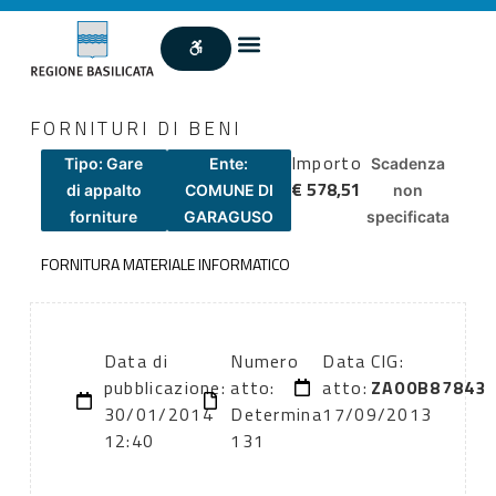
FORNITURI DI BENI
Importo
Tipo: Gare
Ente:
Scadenza
€ 578,51
di appalto
COMUNE DI
non
forniture
GARAGUSO
specificata
FORNITURA MATERIALE INFORMATICO
Data di
Numero
Data
CIG:
pubblicazione:
atto:
atto:
ZA00B87843
30/01/2014
Determina
17/09/2013
12:40
131