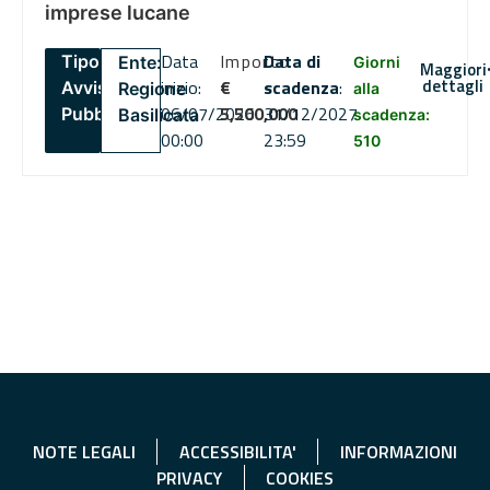
imprese lucane
Data
Importo
Data di
Tipo:
Ente:
Giorni
Maggiori
dettagli
inizio:
€
scadenza
:
Avviso
Regione
alla
06/07/2026
5,500,000
31/12/2027
Pubblico
Basilicata
scadenza:
00:00
23:59
510
NOTE LEGALI
ACCESSIBILITA'
INFORMAZIONI
PRIVACY
COOKIES