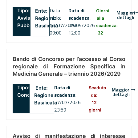
Data
Data di
Tipo:
Ente:
Giorni
Maggiori
dettagli
inizio:
scadenza
:
Avviso
Regione
alla
16/07/2026
09/09/2026
Pubblico
Basilicata
scadenza:
09:00
12:00
32
Bando di Concorso per l’accesso al Corso
regionale di Formazione Specifica in
Medicina Generale – triennio 2026/2029
Data di
Tipo:
Ente:
Scaduto
Maggiori
dettagli
scadenza
:
Concorsi
Regione
da:
27/07/2026
Basilicata
12
23:59
giorni
Avviso di manifestazione di interesse