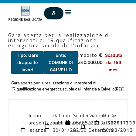
Gara aperta per la realizzazione di
interventi di “Riqualificazione
energetica scuola dell’infanzia
Importo
€
Tipo: Gare
Ente:
Scaduto
240.000,00
di appalto
COMUNE DI
da: 159
lavori
CALVELLO
mesi
Gara aperta per la realizzazione di interventi di
“Riqualificazione energetica scuola dell’infanzia a Calvello(PZ)”.
Inizio
Data di
Scadenza:
Numero
Data
CIG:
presentazione
pubblicazione:
05/05/2013
atto:
atto:
502817339
istanze:
30/01/2014
22:00
Determina
26/03/2013