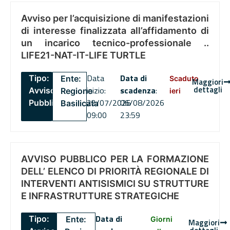
Avviso per l’acquisizione di manifestazioni
di interesse finalizzata all’affidamento di
un incarico tecnico-professionale ..
LIFE21-NAT-IT-LIFE TURTLE
Data
Data di
Tipo:
Ente:
Scaduto
Maggiori
dettagli
inizio:
scadenza
:
Avviso
Regione
ieri
22/07/2026
06/08/2026
Pubblico
Basilicata
09:00
23:59
AVVISO PUBBLICO PER LA FORMAZIONE
DELL’ ELENCO DI PRIORITÀ REGIONALE DI
INTERVENTI ANTISISMICI SU STRUTTURE
E INFRASTRUTTURE STRATEGICHE
Data di
Tipo:
Ente:
Giorni
Maggiori