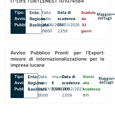
IT-LIFE TURTLENEST 101074584
Data
Data di
Tipo:
Ente:
Scaduto
Maggiori
dettagli
inizio:
scadenza
:
Avviso
Regione
da:
26/06/2026
06/07/2026
Pubblico
Basilicata
32
08:00
23:59
giorni
Avviso Pubblico Pronti per l’Export:
misure di internazionalizzazione per le
imprese lucane
Data
Importo
Data di
Tipo:
Ente:
Giorni
Maggiori
dettagli
inizio:
€
scadenza
:
Avviso
Regione
alla
06/07/2026
5,500,000
31/12/2027
Pubblico
Basilicata
scadenza:
00:00
23:59
511