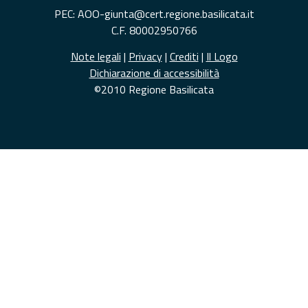
PEC: AOO-giunta@cert.regione.basilicata.it
C.F. 80002950766
Note legali
|
Privacy
|
Crediti
|
Il Logo
Dichiarazione di accessibilità
©2010 Regione Basilicata