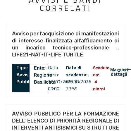
CORRELATI
Avviso per l’acquisizione di manifestazioni
di interesse finalizzata all’affidamento di
un incarico tecnico-professionale ..
LIFE21-NAT-IT-LIFE TURTLE
Data
Data di
Tipo:
Ente:
Scaduto
Maggiori
dettagli
inizio:
scadenza
:
Avviso
Regione
da:
22/07/2026
06/08/2026
Pubblico
Basilicata
4
09:00
23:59
giorni
AVVISO PUBBLICO PER LA FORMAZIONE
DELL’ ELENCO DI PRIORITÀ REGIONALE DI
INTERVENTI ANTISISMICI SU STRUTTURE