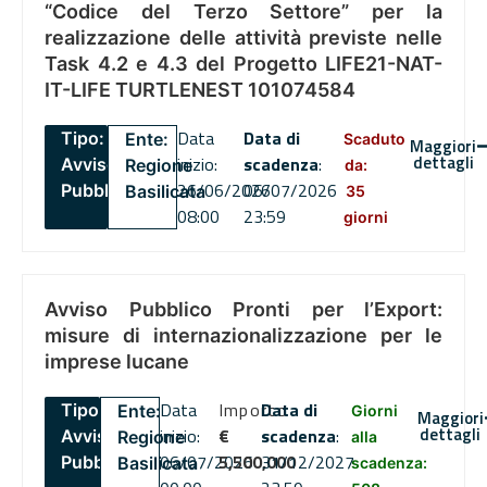
“Codice del Terzo Settore” per la
realizzazione delle attività previste nelle
Task 4.2 e 4.3 del Progetto LIFE21-NAT-
IT-LIFE TURTLENEST 101074584
Data
Data di
Tipo:
Ente:
Scaduto
Maggiori
dettagli
inizio:
scadenza
:
Avviso
Regione
da:
26/06/2026
06/07/2026
Pubblico
Basilicata
35
08:00
23:59
giorni
Avviso Pubblico Pronti per l’Export:
misure di internazionalizzazione per le
imprese lucane
Data
Importo
Data di
Tipo:
Ente:
Giorni
Maggiori
dettagli
inizio:
€
scadenza
:
Avviso
Regione
alla
06/07/2026
5,500,000
31/12/2027
Pubblico
Basilicata
scadenza: