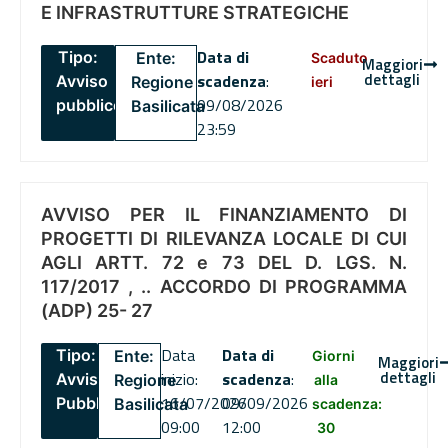
E INFRASTRUTTURE STRATEGICHE
Data di
Tipo:
Ente:
Scaduto
Maggiori
dettagli
scadenza
:
Avviso
Regione
ieri
09/08/2026
pubblico
Basilicata
23:59
AVVISO PER IL FINANZIAMENTO DI
PROGETTI DI RILEVANZA LOCALE DI CUI
AGLI ARTT. 72 e 73 DEL D. LGS. N.
117/2017 , .. ACCORDO DI PROGRAMMA
(ADP) 25- 27
Data
Data di
Tipo:
Ente:
Giorni
Maggiori
dettagli
inizio:
scadenza
:
Avviso
Regione
alla
16/07/2026
09/09/2026
Pubblico
Basilicata
scadenza:
09:00
12:00
30