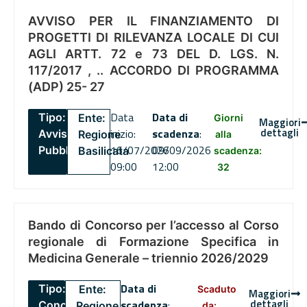
AVVISO PER IL FINANZIAMENTO DI
PROGETTI DI RILEVANZA LOCALE DI CUI
AGLI ARTT. 72 e 73 DEL D. LGS. N.
117/2017 , .. ACCORDO DI PROGRAMMA
(ADP) 25- 27
Data
Data di
Tipo:
Ente:
Giorni
Maggiori
dettagli
inizio:
scadenza
:
Avviso
Regione
alla
16/07/2026
09/09/2026
Pubblico
Basilicata
scadenza:
09:00
12:00
32
Bando di Concorso per l’accesso al Corso
regionale di Formazione Specifica in
Medicina Generale – triennio 2026/2029
Data di
Tipo:
Ente:
Scaduto
Maggiori
dettagli
scadenza
:
Concorsi
Regione
da: