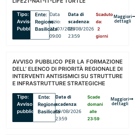
LIFE21-NAT-IT-LIFE TURTLE
Data
Data di
Tipo:
Ente:
Scaduto
Maggiori
dettagli
inizio:
scadenza
:
Avviso
Regione
da:
22/07/2026
06/08/2026
Pubblico
Basilicata
2
09:00
23:59
giorni
AVVISO PUBBLICO PER LA FORMAZIONE
DELL’ ELENCO DI PRIORITÀ REGIONALE DI
INTERVENTI ANTISISMICI SU STRUTTURE
E INFRASTRUTTURE STRATEGICHE
Data di
Tipo:
Ente:
Scade
Maggiori
dettagli
scadenza
:
Avviso
Regione
domani
09/08/2026
pubblico
Basilicata
alle
23:59
23:59