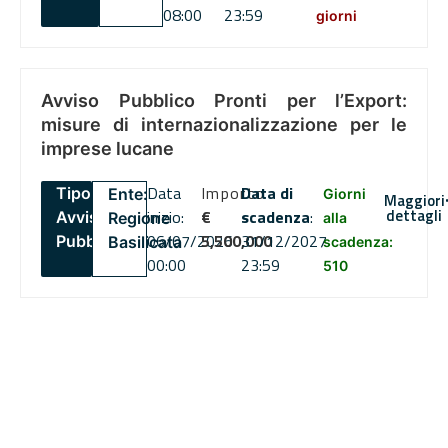
08:00
23:59
giorni
Avviso Pubblico Pronti per l’Export:
misure di internazionalizzazione per le
imprese lucane
Data
Importo
Data di
Tipo:
Ente:
Giorni
Maggiori
dettagli
inizio:
€
scadenza
:
Avviso
Regione
alla
06/07/2026
5,500,000
31/12/2027
Pubblico
Basilicata
scadenza:
00:00
23:59
510