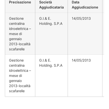
Precisazione
Società
Data
P
Aggiudicataria
Aggiudicazione
D
Gestione
G.I.& E.
14/05/2013
centralina
Holding. S.P.A
idroelettrica –
mese di
gennaio
2013-località
scafarelle
Gestione
G.I.& E.
14/05/2013
centralina
Holding. S.P.A
idroelettrica –
mese di
gennaio
2013-località
scafarelle