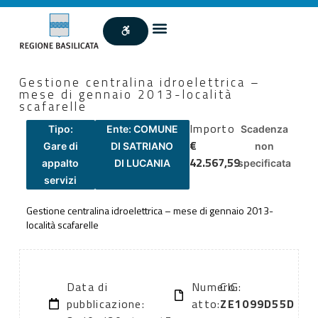
Gestione centralina idroelettrica –
mese di gennaio 2013-località
scafarelle
Importo
Tipo:
Ente: COMUNE
Scadenza
€
Gare di
DI SATRIANO
non
42.567,59
appalto
DI LUCANIA
specificata
servizi
Gestione centralina idroelettrica – mese di gennaio 2013-
località scafarelle
Data di
Numero
CIG:
pubblicazione:
atto:
ZE1099D55D