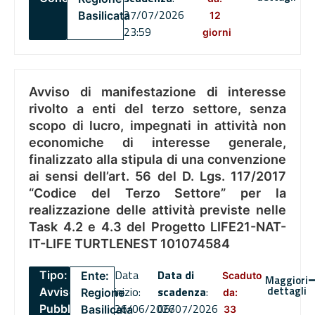
27/07/2026
Basilicata
12
23:59
giorni
Avviso di manifestazione di interesse
rivolto a enti del terzo settore, senza
scopo di lucro, impegnati in attività non
economiche di interesse generale,
finalizzato alla stipula di una convenzione
ai sensi dell’art. 56 del D. Lgs. 117/2017
“Codice del Terzo Settore” per la
realizzazione delle attività previste nelle
Task 4.2 e 4.3 del Progetto LIFE21-NAT-
IT-LIFE TURTLENEST 101074584
Data
Data di
Tipo:
Ente:
Scaduto
Maggiori
dettagli
inizio:
scadenza
:
Avviso
Regione
da:
26/06/2026
06/07/2026
Pubblico
Basilicata
33