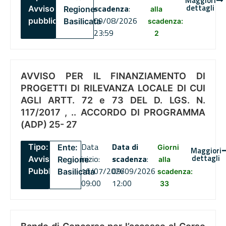
Maggiori
dettagli
scadenza
:
Avviso
Regione
alla
09/08/2026
pubblico
Basilicata
scadenza:
23:59
2
AVVISO PER IL FINANZIAMENTO DI
PROGETTI DI RILEVANZA LOCALE DI CUI
AGLI ARTT. 72 e 73 DEL D. LGS. N.
117/2017 , .. ACCORDO DI PROGRAMMA
(ADP) 25- 27
Data
Data di
Tipo:
Ente:
Giorni
Maggiori
dettagli
inizio:
scadenza
:
Avviso
Regione
alla
16/07/2026
09/09/2026
Pubblico
Basilicata
scadenza:
09:00
12:00
33