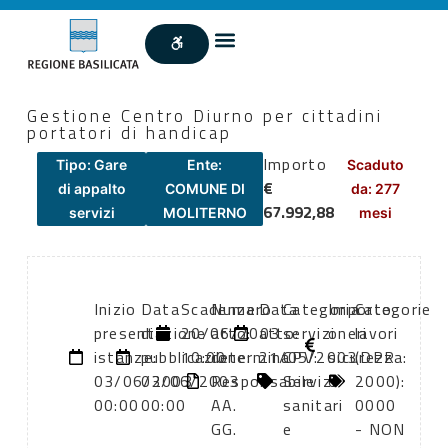
Gestione Centro Diurno per cittadini
portatori di handicap
Importo
Tipo: Gare
Ente:
Scaduto
€
di appalto
COMUNE DI
da: 277
67.992,88
servizi
MOLITERNO
mesi
Inizio
Data
Scadenza:
Numero
Data
Categoria
Importo
Categorie
presentazione
di
20/06/2003
atto:
atto:
servizi
oneri
lavori
istanze:
pubblicazione:
10:00
determina
21/05/2003
CPV:
sicurezza:
(DPR
03/06/2003
03/06/2003
Responsabile
Servizi
0
2000):
00:00
00:00
AA.
sanitari
0000
GG.
e
- NON