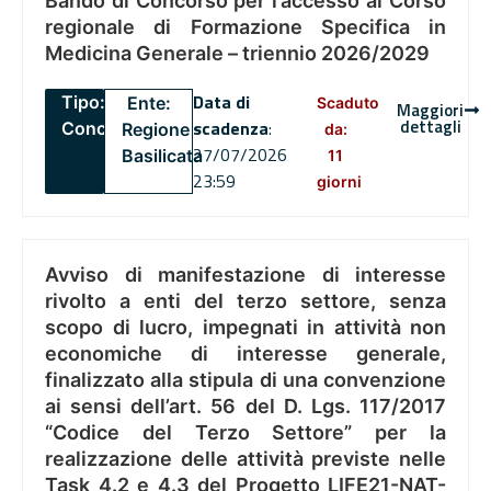
Bando di Concorso per l’accesso al Corso
regionale di Formazione Specifica in
Medicina Generale – triennio 2026/2029
Data di
Tipo:
Ente:
Scaduto
Maggiori
dettagli
scadenza
:
Concorsi
Regione
da:
27/07/2026
Basilicata
11
23:59
giorni
Avviso di manifestazione di interesse
rivolto a enti del terzo settore, senza
scopo di lucro, impegnati in attività non
economiche di interesse generale,
finalizzato alla stipula di una convenzione
ai sensi dell’art. 56 del D. Lgs. 117/2017
“Codice del Terzo Settore” per la
realizzazione delle attività previste nelle
Task 4.2 e 4.3 del Progetto LIFE21-NAT-