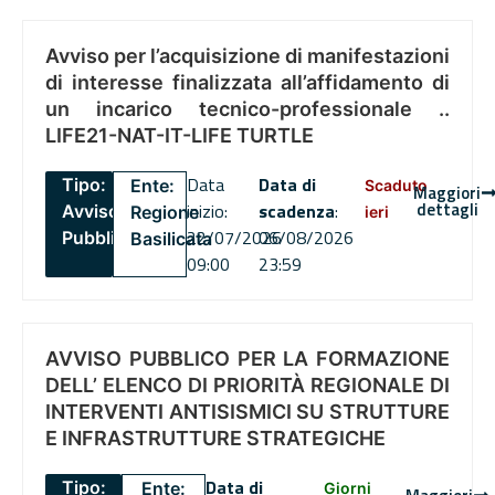
Avviso per l’acquisizione di manifestazioni
di interesse finalizzata all’affidamento di
un incarico tecnico-professionale ..
LIFE21-NAT-IT-LIFE TURTLE
Data
Data di
Tipo:
Ente:
Scaduto
Maggiori
dettagli
inizio:
scadenza
:
Avviso
Regione
ieri
22/07/2026
06/08/2026
Pubblico
Basilicata
09:00
23:59
AVVISO PUBBLICO PER LA FORMAZIONE
DELL’ ELENCO DI PRIORITÀ REGIONALE DI
INTERVENTI ANTISISMICI SU STRUTTURE
E INFRASTRUTTURE STRATEGICHE
Data di
Tipo:
Ente:
Giorni