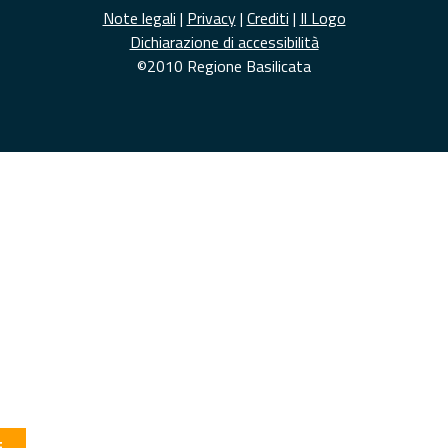
Note legali
|
Privacy
|
Crediti
|
Il Logo
Dichiarazione di accessibilità
©2010 Regione Basilicata