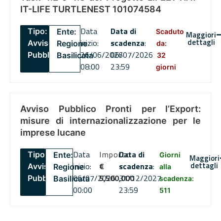
IT-LIFE TURTLENEST 101074584
Data
Data di
Tipo:
Ente:
Scaduto
Maggiori
dettagli
inizio:
scadenza
:
Avviso
Regione
da:
26/06/2026
06/07/2026
Pubblico
Basilicata
32
08:00
23:59
giorni
Avviso Pubblico Pronti per l’Export:
misure di internazionalizzazione per le
imprese lucane
Data
Importo
Data di
Tipo:
Ente:
Giorni
Maggiori
dettagli
inizio:
€
scadenza
:
Avviso
Regione
alla
06/07/2026
5,500,000
31/12/2027
Pubblico
Basilicata
scadenza:
00:00
23:59
511