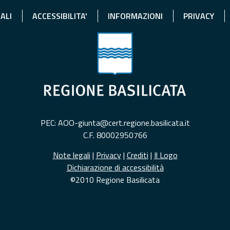
ALI
ACCESSIBILITA'
INFORMAZIONI
PRIVACY
PEC: AOO-giunta@cert.regione.basilicata.it
C.F. 80002950766
Note legali
|
Privacy
|
Crediti
|
Il Logo
Dichiarazione di accessibilità
©2010 Regione Basilicata