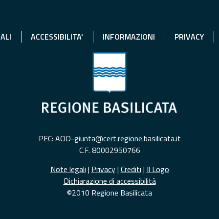
ALI
ACCESSIBILITA'
INFORMAZIONI
PRIVACY
PEC: AOO-giunta@cert.regione.basilicata.it
C.F. 80002950766
Note legali
|
Privacy
|
Crediti
|
Il Logo
Dichiarazione di accessibilità
©2010 Regione Basilicata