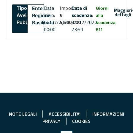
Data
Importo
Data di
Tipo:
Ente:
Giorni
Maggiori
dettagli
inizio:
€
scadenza
:
Avviso
Regione
alla
06/07/2026
5,500,000
31/12/2027
Pubblico
Basilicata
scadenza:
00:00
23:59
511
NOTE LEGALI
ACCESSIBILITA'
INFORMAZIONI
PRIVACY
COOKIES