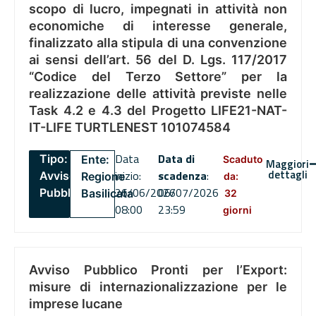
scopo di lucro, impegnati in attività non
economiche di interesse generale,
finalizzato alla stipula di una convenzione
ai sensi dell’art. 56 del D. Lgs. 117/2017
“Codice del Terzo Settore” per la
realizzazione delle attività previste nelle
Task 4.2 e 4.3 del Progetto LIFE21-NAT-
IT-LIFE TURTLENEST 101074584
Data
Data di
Tipo:
Ente:
Scaduto
Maggiori
dettagli
inizio:
scadenza
:
Avviso
Regione
da:
26/06/2026
06/07/2026
Pubblico
Basilicata
32
08:00
23:59
giorni
Avviso Pubblico Pronti per l’Export:
misure di internazionalizzazione per le
imprese lucane