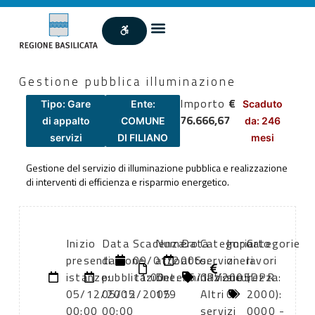
Gestione pubblica illuminazione
Importo
€
Tipo: Gare
Ente:
Scaduto
76.666,67
di appalto
COMUNE
da: 246
servizi
DI FILIANO
mesi
Gestione del servizio di illuminazione pubblica e realizzazione
di interventi di efficienza e risparmio energetico.
Inizio
Data
Scadenza:
Numero
Data
Categoria
Importo
Categorie
presentazione
di
09/01/2006
atto:
atto:
servizi
oneri
lavori
istanze:
pubblicazione:
11:00
Determinazione
16/11/2005
CPV:
sicurezza:
(DPR
05/12/2005
05/12/2005
179
Altri
0
2000):
00:00
00:00
servizi
0000 -