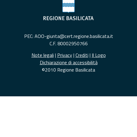
PEC: AOO-giunta@cert.regione.basilicata.it
C.F. 80002950766
Note legali
|
Privacy
|
Crediti
|
Il Logo
Dichiarazione di accessibilità
©2010 Regione Basilicata