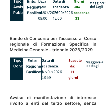
Data
Data di
Tipo:
Ente:
Giorni
Maggiori
dettagli
inizio:
scadenza
:
Avviso
Regione
alla
16/07/2026
09/09/2026
Pubblico
Basilicata
scadenza:
09:00
12:00
33
Bando di Concorso per l’accesso al Corso
regionale di Formazione Specifica in
Medicina Generale – triennio 2026/2029
Data di
Tipo:
Ente:
Scaduto
Maggiori
dettagli
scadenza
:
Concorsi
Regione
da:
27/07/2026
Basilicata
11
23:59
giorni
Avviso di manifestazione di interesse
rivolto a enti del terzo settore, senza