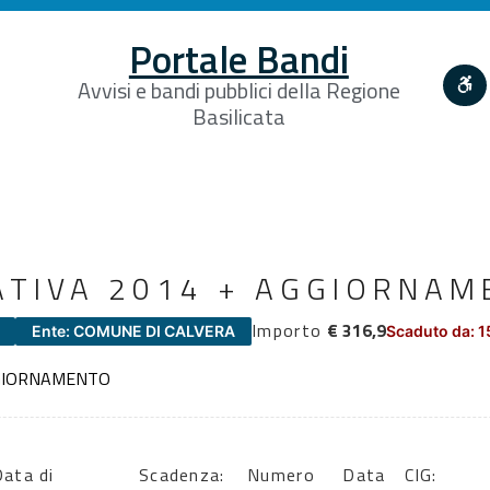
Portale Bandi
Avvisi e bandi pubblici della Regione
Basilicata
ATIVA 2014 + AGGIORNAM
Importo
€ 316,9
Ente: COMUNE DI CALVERA
Scaduto da: 1
GGIORNAMENTO
ata di
Scadenza:
Numero
Data
CIG: