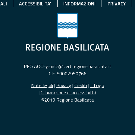
ALI
ACCESSIBILITA'
INFORMAZIONI
PRIVACY
PEC: AOO-giunta@cert.regione.basilicata.it
C.F. 80002950766
Note legali
|
Privacy
|
Crediti
|
Il Logo
Dichiarazione di accessibilità
©2010 Regione Basilicata