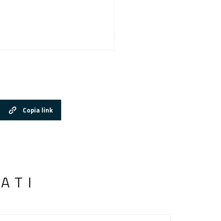
Copia link
ATI