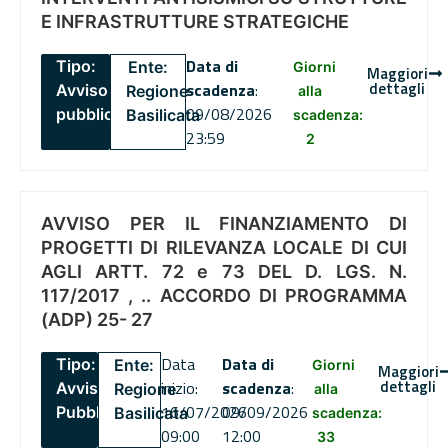
E INFRASTRUTTURE STRATEGICHE
Data di
Tipo:
Ente:
Giorni
Maggiori
dettagli
scadenza
:
Avviso
Regione
alla
09/08/2026
pubblico
Basilicata
scadenza:
23:59
2
AVVISO PER IL FINANZIAMENTO DI
PROGETTI DI RILEVANZA LOCALE DI CUI
AGLI ARTT. 72 e 73 DEL D. LGS. N.
117/2017 , .. ACCORDO DI PROGRAMMA
(ADP) 25- 27
Data
Data di
Tipo:
Ente:
Giorni
Maggiori
dettagli
inizio:
scadenza
:
Avviso
Regione
alla
16/07/2026
09/09/2026
Pubblico
Basilicata
scadenza:
09:00
12:00
33