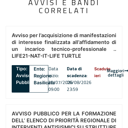
AVVISI E BANDI
CORRELATI
Avviso per l’acquisizione di manifestazioni
di interesse finalizzata all’affidamento di
un incarico tecnico-professionale ..
LIFE21-NAT-IT-LIFE TURTLE
Data
Data di
Tipo:
Ente:
Scaduto
Maggiori
dettagli
inizio:
scadenza
:
Avviso
Regione
ieri
22/07/2026
06/08/2026
Pubblico
Basilicata
09:00
23:59
AVVISO PUBBLICO PER LA FORMAZIONE
DELL’ ELENCO DI PRIORITÀ REGIONALE DI
INTERVENTI ANTISISMICI SU STRUTTURE