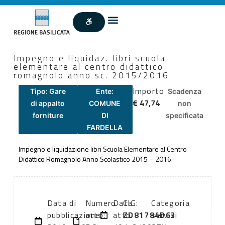
Impegno e liquidaz. libri scuola
elementare al centro didattico
romagnolo anno sc. 2015/2016
Importo
Tipo: Gare
Ente:
Scadenza
€ 47,74
di appalto
COMUNE
non
forniture
DI
specificata
FARDELLA
Impegno e liquidazione libri Scuola Elementare al Centro
Didattico Romagnolo Anno Scolastico 2015 – 2016.-
Data di
Numero
Data
CIG:
Categoria
pubblicazione:
atto:
atto:
ZD81784D63
servizi