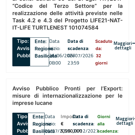
“Codice del Terzo Settore” per la
realizzazione delle attività previste nelle
Task 4.2 e 4.3 del Progetto LIFE21-NAT-
IT-LIFE TURTLENEST 101074584
Data
Data di
Tipo:
Ente:
Scaduto
Maggiori
dettagli
inizio:
scadenza
:
Avviso
Regione
da:
26/06/2026
06/07/2026
Pubblico
Basilicata
32
08:00
23:59
giorni
Avviso Pubblico Pronti per l’Export:
misure di internazionalizzazione per le
imprese lucane
Data
Importo
Data di
Tipo:
Ente:
Giorni
Maggiori
dettagli
inizio:
€
scadenza
:
Avviso
Regione
alla
06/07/2026
5,500,000
31/12/2027
Pubblico
Basilicata
scadenza: