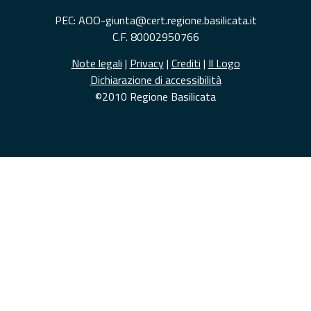
PEC: AOO-giunta@cert.regione.basilicata.it
C.F. 80002950766
Note legali
|
Privacy
|
Crediti
|
Il Logo
Dichiarazione di accessibilità
©2010 Regione Basilicata